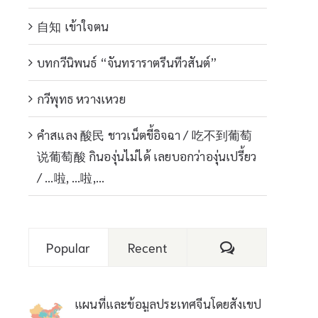
自知 เข้าใจตน
บทกวีนิพนธ์ “จันทราราตรีนทีวสันต์”
กวีพุทธ หวางเหวย
คำสแลง 酸民 ชาวเน็ตขี้อิจฉา / 吃不到葡萄
说葡萄酸 กินองุ่นไม่ได้ เลยบอกว่าองุ่นเปรี้ยว
/ …啦, …啦,…
Comments
Popular
Recent
แผนที่และข้อมูลประเทศจีนโดยสังเขป