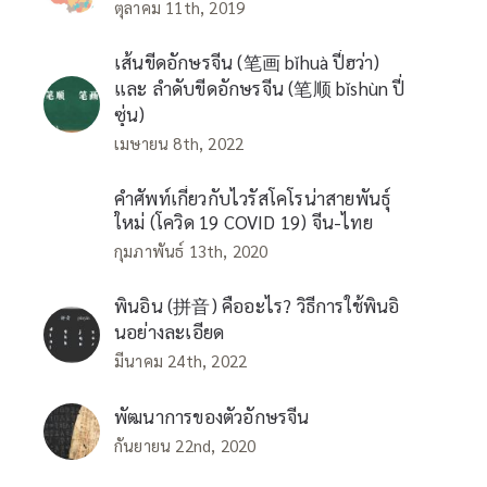
ตุลาคม 11th, 2019
เส้นขีดอักษรจีน (笔画 bǐhuà ปี่ฮว่า)
และ ลำดับขีดอักษรจีน (笔顺 bǐshùn ปี่
ซุ่น)
เมษายน 8th, 2022
คำศัพท์เกี่ยวกับไวรัสโคโรน่าสายพันธุ์
ใหม่ (โควิด 19 COVID 19) จีน-ไทย
กุมภาพันธ์ 13th, 2020
พินอิน (拼音) คืออะไร? วิธีการใช้พินอิ
นอย่างละเอียด
มีนาคม 24th, 2022
พัฒนาการของตัวอักษรจีน
กันยายน 22nd, 2020