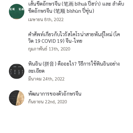
เส้นขีดอักษรจีน (笔画 bǐhuà ปี่ฮว่า) และ ลำดับ
ขีดอักษรจีน (笔顺 bǐshùn ปี่ซุ่น)
เมษายน 8th, 2022
คำศัพท์เกี่ยวกับไวรัสโคโรน่าสายพันธุ์ใหม่ (โค
วิด 19 COVID 19) จีน-ไทย
กุมภาพันธ์ 13th, 2020
พินอิน (拼音) คืออะไร? วิธีการใช้พินอินอย่าง
ละเอียด
มีนาคม 24th, 2022
พัฒนาการของตัวอักษรจีน
กันยายน 22nd, 2020