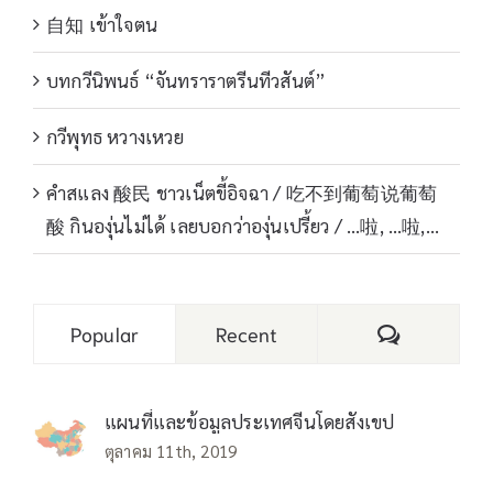
自知 เข้าใจตน
บทกวีนิพนธ์ “จันทราราตรีนทีวสันต์”
กวีพุทธ หวางเหวย
คำสแลง 酸民 ชาวเน็ตขี้อิจฉา / 吃不到葡萄说葡萄
酸 กินองุ่นไม่ได้ เลยบอกว่าองุ่นเปรี้ยว / …啦, …啦,…
Comments
Popular
Recent
แผนที่และข้อมูลประเทศจีนโดยสังเขป
ตุลาคม 11th, 2019