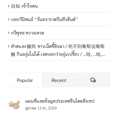
自知 เข้าใจตน
บทกวีนิพนธ์ “จันทราราตรีนทีวสันต์”
กวีพุทธ หวางเหวย
คำสแลง 酸民 ชาวเน็ตขี้อิจฉา / 吃不到葡萄说葡萄
酸 กินองุ่นไม่ได้ เลยบอกว่าองุ่นเปรี้ยว / …啦, …啦,…
Comments
Popular
Recent
แผนที่และข้อมูลประเทศจีนโดยสังเขป
ตุลาคม 11th, 2019