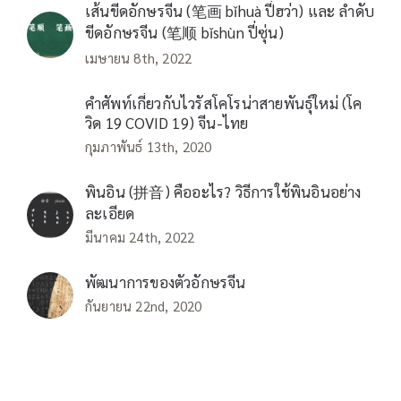
เส้นขีดอักษรจีน (笔画 bǐhuà ปี่ฮว่า) และ ลำดับ
ขีดอักษรจีน (笔顺 bǐshùn ปี่ซุ่น)
เมษายน 8th, 2022
คำศัพท์เกี่ยวกับไวรัสโคโรน่าสายพันธุ์ใหม่ (โค
วิด 19 COVID 19) จีน-ไทย
กุมภาพันธ์ 13th, 2020
พินอิน (拼音) คืออะไร? วิธีการใช้พินอินอย่าง
ละเอียด
มีนาคม 24th, 2022
พัฒนาการของตัวอักษรจีน
กันยายน 22nd, 2020