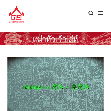
Skip
to
content
เฒ่าหัวเจ้าเล่ห์
พูดจีนให้ได้ดั่งใจ — หัวเจ้าเล่ห์