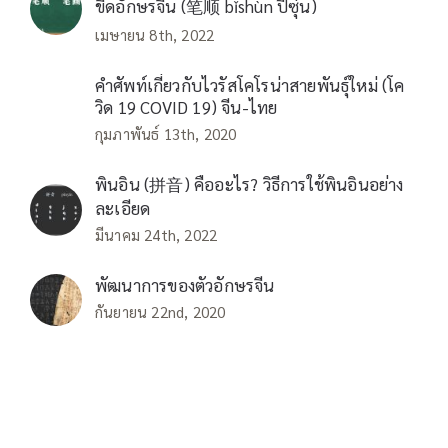
ขีดอักษรจีน (笔顺 bǐshùn ปี่ซุ่น)
เมษายน 8th, 2022
คำศัพท์เกี่ยวกับไวรัสโคโรน่าสายพันธุ์ใหม่ (โค
วิด 19 COVID 19) จีน-ไทย
กุมภาพันธ์ 13th, 2020
พินอิน (拼音) คืออะไร? วิธีการใช้พินอินอย่าง
ละเอียด
มีนาคม 24th, 2022
พัฒนาการของตัวอักษรจีน
กันยายน 22nd, 2020