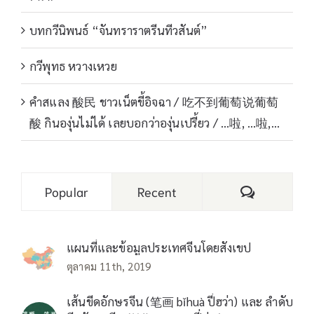
บทกวีนิพนธ์ “จันทราราตรีนทีวสันต์”
กวีพุทธ หวางเหวย
คำสแลง 酸民 ชาวเน็ตขี้อิจฉา / 吃不到葡萄说葡萄
酸 กินองุ่นไม่ได้ เลยบอกว่าองุ่นเปรี้ยว / …啦, …啦,…
Comments
Popular
Recent
แผนที่และข้อมูลประเทศจีนโดยสังเขป
ตุลาคม 11th, 2019
เส้นขีดอักษรจีน (笔画 bǐhuà ปี่ฮว่า) และ ลำดับ