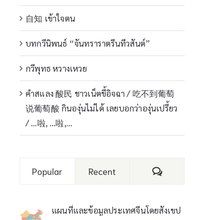
自知 เข้าใจตน
บทกวีนิพนธ์ “จันทราราตรีนทีวสันต์”
กวีพุทธ หวางเหวย
คำสแลง 酸民 ชาวเน็ตขี้อิจฉา / 吃不到葡萄
说葡萄酸 กินองุ่นไม่ได้ เลยบอกว่าองุ่นเปรี้ยว
/ …啦, …啦,…
Comments
Popular
Recent
แผนที่และข้อมูลประเทศจีนโดยสังเขป