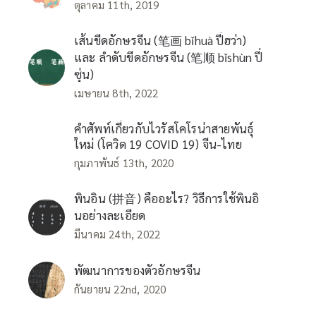
ตุลาคม 11th, 2019
เส้นขีดอักษรจีน (笔画 bǐhuà ปี่ฮว่า)
และ ลำดับขีดอักษรจีน (笔顺 bǐshùn ปี่
ซุ่น)
เมษายน 8th, 2022
คำศัพท์เกี่ยวกับไวรัสโคโรน่าสายพันธุ์
ใหม่ (โควิด 19 COVID 19) จีน-ไทย
กุมภาพันธ์ 13th, 2020
พินอิน (拼音) คืออะไร? วิธีการใช้พินอิ
นอย่างละเอียด
มีนาคม 24th, 2022
พัฒนาการของตัวอักษรจีน
กันยายน 22nd, 2020