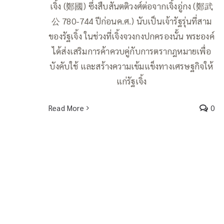
เจิ้ง (鄭國) ซึ่งสืบสันตติวงศ์ต่อจากเจิ้งอู่กง (鄭武
公 780-744 ปีก่อนค.ศ.) นับเป็นเจ้ารัฐรุ่นที่สาม
ของรัฐเจิ้ง ในช่วงที่เจิ้งจวงกงปกครองนั้น พระองค์
ได้ส่งเสริมการค้าควบคู่กับการตรากฎหมายเพื่อ
บังคับใช้ และสร้างความเข้มแข็งทางเศรษฐกิจให้
แก่รัฐเจิ้ง
Read More
0