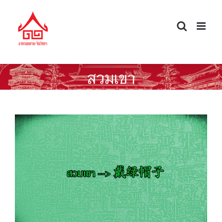
Skip
to
content
สวมเขา
ศัพท์จีนนอกตำรา — สวมเขา