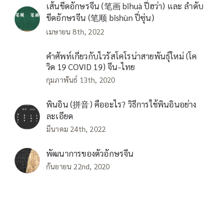
เส้นขีดอักษรจีน (笔画 bǐhuà ปี่ฮว่า) และ ลำดับ
ขีดอักษรจีน (笔顺 bǐshùn ปี่ซุ่น)
เมษายน 8th, 2022
คำศัพท์เกี่ยวกับไวรัสโคโรน่าสายพันธุ์ใหม่ (โค
วิด 19 COVID 19) จีน-ไทย
กุมภาพันธ์ 13th, 2020
พินอิน (拼音) คืออะไร? วิธีการใช้พินอินอย่าง
ละเอียด
มีนาคม 24th, 2022
พัฒนาการของตัวอักษรจีน
กันยายน 22nd, 2020