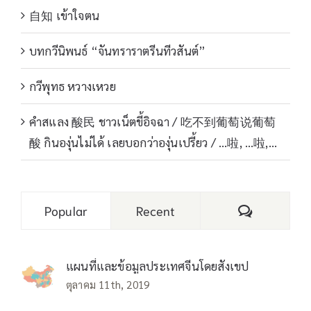
自知 เข้าใจตน
บทกวีนิพนธ์ “จันทราราตรีนทีวสันต์”
กวีพุทธ หวางเหวย
คำสแลง 酸民 ชาวเน็ตขี้อิจฉา / 吃不到葡萄说葡萄
酸 กินองุ่นไม่ได้ เลยบอกว่าองุ่นเปรี้ยว / …啦, …啦,…
Comments
Popular
Recent
แผนที่และข้อมูลประเทศจีนโดยสังเขป
ตุลาคม 11th, 2019