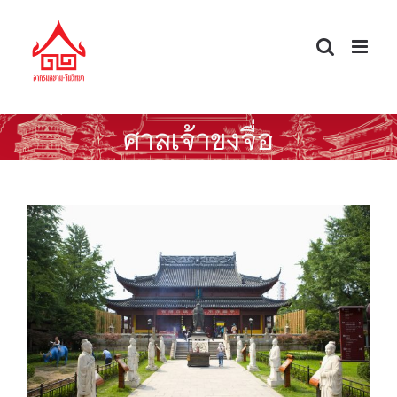
Skip
to
content
ศาลเจ้าขงจื่อ
ศาลขงจื่อแห่งนครหนานจิง