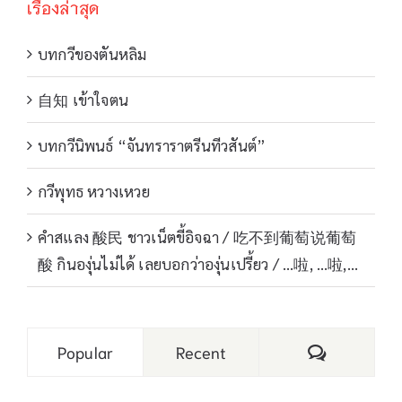
เรื่องล่าสุด
บทกวีของตันหลิม
自知 เข้าใจตน
บทกวีนิพนธ์ “จันทราราตรีนทีวสันต์”
กวีพุทธ หวางเหวย
คำสแลง 酸民 ชาวเน็ตขี้อิจฉา / 吃不到葡萄说葡萄
酸 กินองุ่นไม่ได้ เลยบอกว่าองุ่นเปรี้ยว / …啦, …啦,…
Comments
Popular
Recent