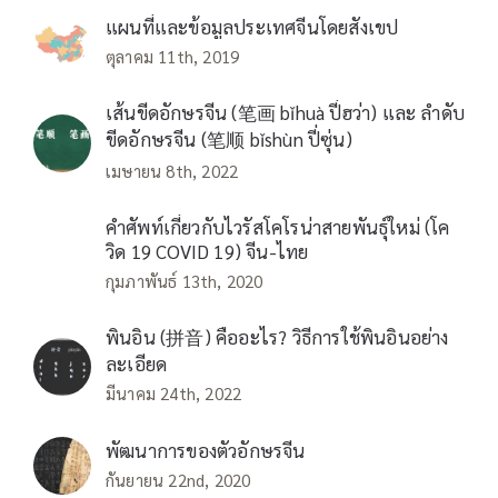
แผนที่และข้อมูลประเทศจีนโดยสังเขป
ตุลาคม 11th, 2019
เส้นขีดอักษรจีน (笔画 bǐhuà ปี่ฮว่า) และ ลำดับ
ขีดอักษรจีน (笔顺 bǐshùn ปี่ซุ่น)
เมษายน 8th, 2022
คำศัพท์เกี่ยวกับไวรัสโคโรน่าสายพันธุ์ใหม่ (โค
วิด 19 COVID 19) จีน-ไทย
กุมภาพันธ์ 13th, 2020
พินอิน (拼音) คืออะไร? วิธีการใช้พินอินอย่าง
ละเอียด
มีนาคม 24th, 2022
พัฒนาการของตัวอักษรจีน
กันยายน 22nd, 2020