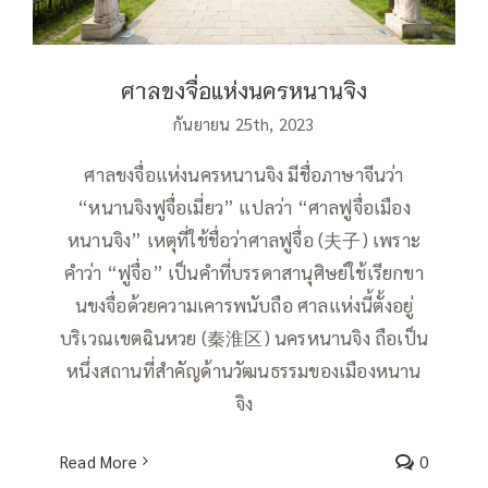
ศาลขงจื่อแห่งนครหนานจิง
กันยายน 25th, 2023
ศาลขงจื่อแห่งนครหนานจิง มีชื่อภาษาจีนว่า
“หนานจิงฟูจื่อเมี่ยว” แปลว่า “ศาลฟูจื่อเมือง
หนานจิง” เหตุที่ใช้ชื่อว่าศาลฟูจื่อ (夫子) เพราะ
คำว่า “ฟูจื่อ” เป็นคำที่บรรดาสานุศิษย์ใช้เรียกขา
นขงจื่อด้วยความเคารพนับถือ ศาลแห่งนี้ตั้งอยู่
บริเวณเขตฉินหวย (秦淮区) นครหนานจิง ถือเป็น
หนึ่งสถานที่สำคัญด้านวัฒนธรรมของเมืองหนาน
จิง
Read More
0