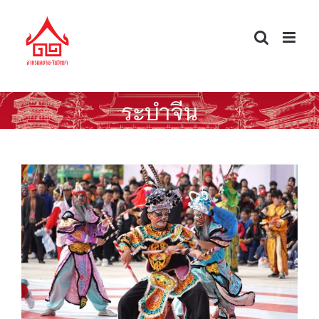
Skip
to
content
ระบำจีน
เอ็งกอ: จากศิลปะพื้นบ้านจีนสู่วิถีชุมชน
ไทย