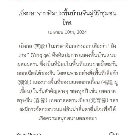
เอ็งกอ: จากศิลปะพื้นบ้านจีนสู่วิถีชุมชน
ไทย
เมษายน 10th, 2024
เอ็งกอ (英歌) ในภาษาจีนกลางออกเสียงว่า “อิง
เกอ” (Yīng gē) คือศิลปะการแสดงพื้นบ้านแบบ
ผสมผสาน ซึ่งเป็นที่นิยมในพื้นที่แถบชายฝั่งตะวัน
ออกเฉียงใต้ของจีน โดยเฉพาะอย่างยิ่งพื้นที่เตี่ยซัว
(潮汕) และบางพื้นที่ของมณฑลฮกเกี้ยน (福建 ฝู
เจี้ยน) ในวันสำคัญต่างๆ ของทุกปี เช่น เทศกาล
ตรุษจีน (春節) เทศกาลหยวนเซียว (元宵節) ฯลฯ
จะมีการจัดกระบวนแห่อันน่าตื่นตาตื่นใจเพื่อให้
เกิดความสนุกสนานตลอดมา
Read More
0