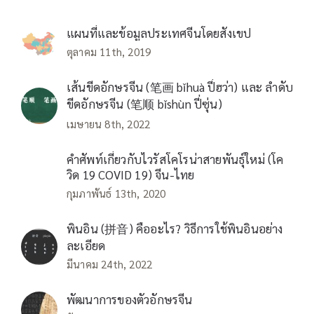
แผนที่และข้อมูลประเทศจีนโดยสังเขป
ตุลาคม 11th, 2019
เส้นขีดอักษรจีน (笔画 bǐhuà ปี่ฮว่า) และ ลำดับ
ขีดอักษรจีน (笔顺 bǐshùn ปี่ซุ่น)
เมษายน 8th, 2022
คำศัพท์เกี่ยวกับไวรัสโคโรน่าสายพันธุ์ใหม่ (โค
วิด 19 COVID 19) จีน-ไทย
กุมภาพันธ์ 13th, 2020
พินอิน (拼音) คืออะไร? วิธีการใช้พินอินอย่าง
ละเอียด
มีนาคม 24th, 2022
พัฒนาการของตัวอักษรจีน