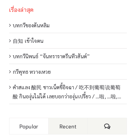
เรื่องล่าสุด
บทกวีของตันหลิม
自知 เข้าใจตน
บทกวีนิพนธ์ “จันทราราตรีนทีวสันต์”
กวีพุทธ หวางเหวย
คำสแลง 酸民 ชาวเน็ตขี้อิจฉา / 吃不到葡萄说葡萄
酸 กินองุ่นไม่ได้ เลยบอกว่าองุ่นเปรี้ยว / …啦, …啦,…
Comments
Popular
Recent