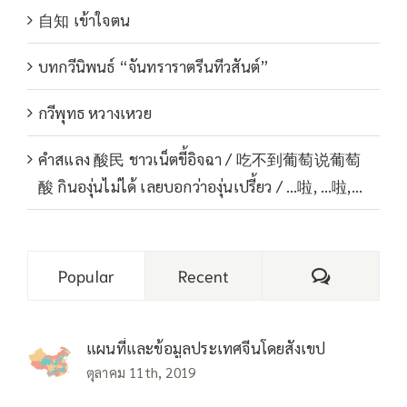
自知 เข้าใจตน
บทกวีนิพนธ์ “จันทราราตรีนทีวสันต์”
กวีพุทธ หวางเหวย
คำสแลง 酸民 ชาวเน็ตขี้อิจฉา / 吃不到葡萄说葡萄
酸 กินองุ่นไม่ได้ เลยบอกว่าองุ่นเปรี้ยว / …啦, …啦,…
Comments
Popular
Recent
แผนที่และข้อมูลประเทศจีนโดยสังเขป
ตุลาคม 11th, 2019