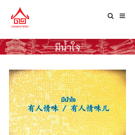
Skip
to
content
มีน้ำใจ
ศัพท์จีนนอกตำรา — มีน้ำใจ