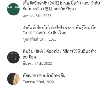
เส้นขีดอักษรจีน (笔画 bǐhuà ปี่ฮว่า) และ ลำดับ
ขีดอักษรจีน (笔顺 bǐshùn ปี่ซุ่น)
เมษายน 8th, 2022
คำศัพท์เกี่ยวกับไวรัสโคโรน่าสายพันธุ์ใหม่ (โค
วิด 19 COVID 19) จีน-ไทย
กุมภาพันธ์ 13th, 2020
พินอิน (拼音) คืออะไร? วิธีการใช้พินอินอย่าง
ละเอียด
มีนาคม 24th, 2022
พัฒนาการของตัวอักษรจีน
กันยายน 22nd, 2020