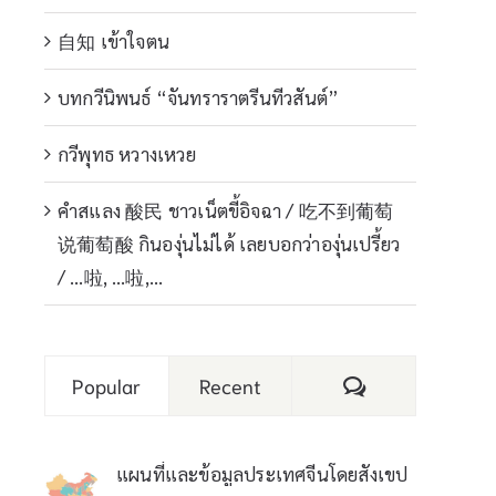
自知 เข้าใจตน
บทกวีนิพนธ์ “จันทราราตรีนทีวสันต์”
กวีพุทธ หวางเหวย
คำสแลง 酸民 ชาวเน็ตขี้อิจฉา / 吃不到葡萄
说葡萄酸 กินองุ่นไม่ได้ เลยบอกว่าองุ่นเปรี้ยว
/ …啦, …啦,…
Comments
Popular
Recent
แผนที่และข้อมูลประเทศจีนโดยสังเขป