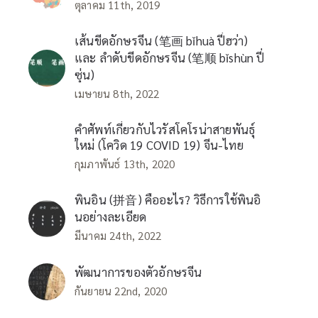
ตุลาคม 11th, 2019
เส้นขีดอักษรจีน (笔画 bǐhuà ปี่ฮว่า)
และ ลำดับขีดอักษรจีน (笔顺 bǐshùn ปี่
ซุ่น)
เมษายน 8th, 2022
คำศัพท์เกี่ยวกับไวรัสโคโรน่าสายพันธุ์
ใหม่ (โควิด 19 COVID 19) จีน-ไทย
กุมภาพันธ์ 13th, 2020
พินอิน (拼音) คืออะไร? วิธีการใช้พินอิ
นอย่างละเอียด
มีนาคม 24th, 2022
พัฒนาการของตัวอักษรจีน
กันยายน 22nd, 2020