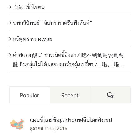
自知 เข้าใจตน
บทกวีนิพนธ์ “จันทราราตรีนทีวสันต์”
กวีพุทธ หวางเหวย
คำสแลง 酸民 ชาวเน็ตขี้อิจฉา / 吃不到葡萄说葡萄
酸 กินองุ่นไม่ได้ เลยบอกว่าองุ่นเปรี้ยว / …啦, …啦,…
Comments
Popular
Recent
แผนที่และข้อมูลประเทศจีนโดยสังเขป
ตุลาคม 11th, 2019