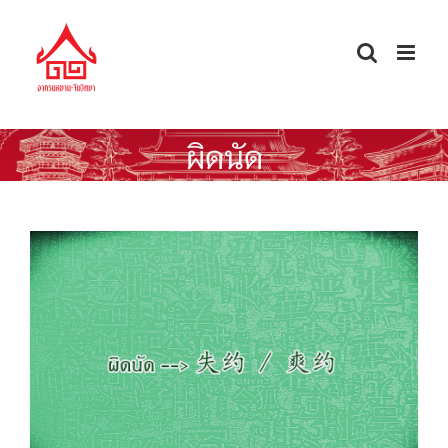
Skip
to
content
ผิดนัด
ศัพท์จีนนอกตำรา — ผิดนัด