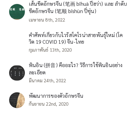
เส้นขีดอักษรจีน (笔画 bǐhuà ปี่ฮว่า) และ ลำดับ
ขีดอักษรจีน (笔顺 bǐshùn ปี่ซุ่น)
เมษายน 8th, 2022
คำศัพท์เกี่ยวกับไวรัสโคโรน่าสายพันธุ์ใหม่ (โค
วิด 19 COVID 19) จีน-ไทย
กุมภาพันธ์ 13th, 2020
พินอิน (拼音) คืออะไร? วิธีการใช้พินอินอย่าง
ละเอียด
มีนาคม 24th, 2022
พัฒนาการของตัวอักษรจีน
กันยายน 22nd, 2020