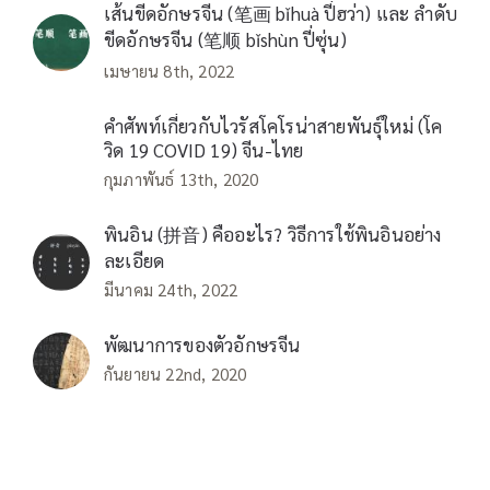
เส้นขีดอักษรจีน (笔画 bǐhuà ปี่ฮว่า) และ ลำดับ
ขีดอักษรจีน (笔顺 bǐshùn ปี่ซุ่น)
เมษายน 8th, 2022
คำศัพท์เกี่ยวกับไวรัสโคโรน่าสายพันธุ์ใหม่ (โค
วิด 19 COVID 19) จีน-ไทย
กุมภาพันธ์ 13th, 2020
พินอิน (拼音) คืออะไร? วิธีการใช้พินอินอย่าง
ละเอียด
มีนาคม 24th, 2022
พัฒนาการของตัวอักษรจีน
กันยายน 22nd, 2020