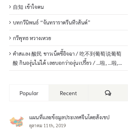
自知 เข้าใจตน
บทกวีนิพนธ์ “จันทราราตรีนทีวสันต์”
กวีพุทธ หวางเหวย
คำสแลง 酸民 ชาวเน็ตขี้อิจฉา / 吃不到葡萄说葡萄
酸 กินองุ่นไม่ได้ เลยบอกว่าองุ่นเปรี้ยว / …啦, …啦,…
Comments
Popular
Recent
แผนที่และข้อมูลประเทศจีนโดยสังเขป
ตุลาคม 11th, 2019