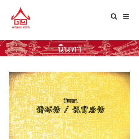
Skip
to
content
นินทา
ศัพท์จีนนอกตำรา — นินทา