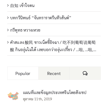
自知 เข้าใจตน
บทกวีนิพนธ์ “จันทราราตรีนทีวสันต์”
กวีพุทธ หวางเหวย
คำสแลง 酸民 ชาวเน็ตขี้อิจฉา / 吃不到葡萄说葡萄
酸 กินองุ่นไม่ได้ เลยบอกว่าองุ่นเปรี้ยว / …啦, …啦,…
Comments
Popular
Recent
แผนที่และข้อมูลประเทศจีนโดยสังเขป
ตุลาคม 11th, 2019