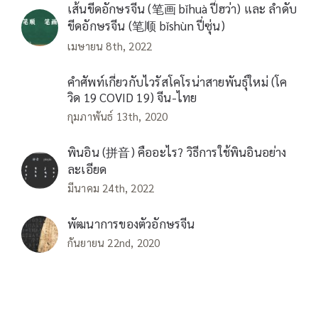
เส้นขีดอักษรจีน (笔画 bǐhuà ปี่ฮว่า) และ ลำดับ
ขีดอักษรจีน (笔顺 bǐshùn ปี่ซุ่น)
เมษายน 8th, 2022
คำศัพท์เกี่ยวกับไวรัสโคโรน่าสายพันธุ์ใหม่ (โค
วิด 19 COVID 19) จีน-ไทย
กุมภาพันธ์ 13th, 2020
พินอิน (拼音) คืออะไร? วิธีการใช้พินอินอย่าง
ละเอียด
มีนาคม 24th, 2022
พัฒนาการของตัวอักษรจีน
กันยายน 22nd, 2020