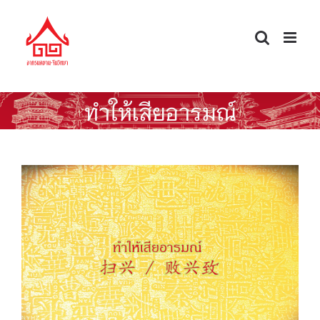
Skip
to
content
ทำให้เสียอารมณ์
ศัพท์จีนนอกตำรา — ทำให้เสียอารมณ์