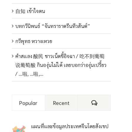
自知 เข้าใจตน
บทกวีนิพนธ์ “จันทราราตรีนทีวสันต์”
กวีพุทธ หวางเหวย
คำสแลง 酸民 ชาวเน็ตขี้อิจฉา / 吃不到葡萄
说葡萄酸 กินองุ่นไม่ได้ เลยบอกว่าองุ่นเปรี้ยว
/ …啦, …啦,…
Comments
Popular
Recent
แผนที่และข้อมูลประเทศจีนโดยสังเขป