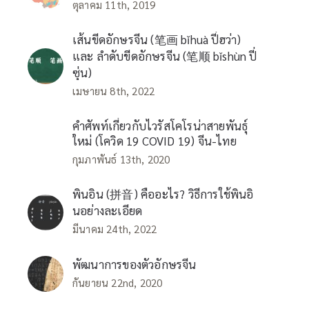
ตุลาคม 11th, 2019
เส้นขีดอักษรจีน (笔画 bǐhuà ปี่ฮว่า)
และ ลำดับขีดอักษรจีน (笔顺 bǐshùn ปี่
ซุ่น)
เมษายน 8th, 2022
คำศัพท์เกี่ยวกับไวรัสโคโรน่าสายพันธุ์
ใหม่ (โควิด 19 COVID 19) จีน-ไทย
กุมภาพันธ์ 13th, 2020
พินอิน (拼音) คืออะไร? วิธีการใช้พินอิ
นอย่างละเอียด
มีนาคม 24th, 2022
พัฒนาการของตัวอักษรจีน
กันยายน 22nd, 2020