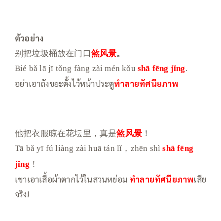
ตัวอย่าง
别把垃圾桶放在门口
煞风景
。
Bié bǎ lā jī tǒng fàng zài mén kǒu
shā fēng jǐng
.
อย่าเอาถังขยะตั้งไว้หน้าประตู
ทำลายทัศนียภาพ
他把衣服晾在花坛里，真是
煞风景
！
Tā bǎ yī fú liàng zài huā tán lǐ，zhēn shì
shā fēng
jǐng
！
เขาเอาเสื้อผ้าตากไว้ในสวนหย่อม
ทำลายทัศนียภาพ
เสีย
จริง!