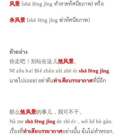
风景
(
ทำลายทัศนียภาพ) หรือ
shā fēng jǐng
杀风景
(
ฆ่าทัศนียภาพ)
shā fēng jǐng
ตัวอย่าง
你走吧！别站在这儿
煞风景
。
Nǐ zǒu ba! Bié zhàn zài zhè ér
shā fēng jǐng
.
นายไปเถอะ! อย่ายืน
ทำเสียบรรยากาศ
ที่นี่อีก
那么
煞风景
的事儿，我可不干。
Nà me
shā fēng jǐng
de shì ér，wǒ kě bù gàn.
เรื่องที่
ทำเสียบรรยากาศ
อย่างนั้น ฉันไม่ทำหรอก.