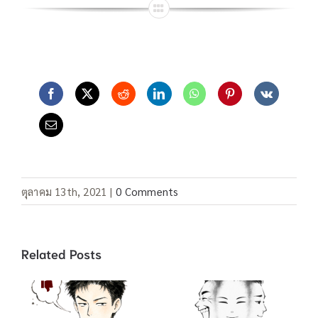
ตุลาคม 13th, 2021
|
0 Comments
Related Posts
คำสแลง “อยู่เป็น”
คำสแลง 酸民 ชาว
/ 死马当做活马医