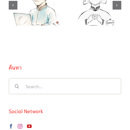
เน็ตขี้อิจฉา / 吃不
ทำเต็มที่เผื่อจะมี
到葡萄说葡萄酸
ปาฏิหาริย์ / 聪明
กินองุ่นไม่ได้ เลย
反被聪明误 คน
บอกว่าองุ่นเปรี้ยว
ฉลาดมักตกเป็น
/ …啦, …啦,…
เหยื่อความฉลาด
ของตนเอง
ค้นหา
Search
for:
Social Network