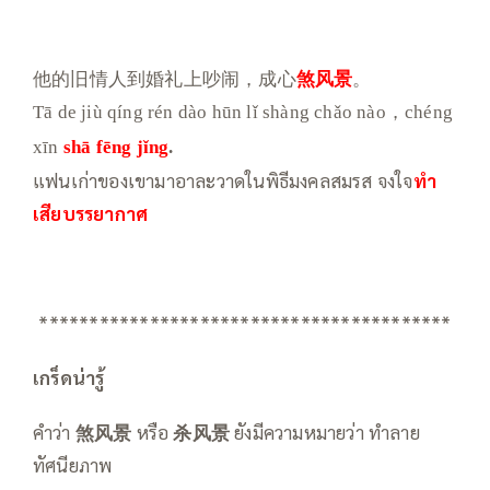
他的旧情人到婚礼上吵闹，成心
煞风景
。
Tā de jiù qíng rén dào hūn lǐ shàng chǎo nào，chéng
xīn
shā fēng jǐng
.
แฟนเก่าของเขามาอาละวาดในพิธีมงคลสมรส จงใจ
ทำ
เสียบรรยากาศ
*****************************************
เกร็ดน่ารู้
คำว่า
煞风景
หรือ
杀风景
ยังมีความหมายว่า ทำลาย
ทัศนียภาพ