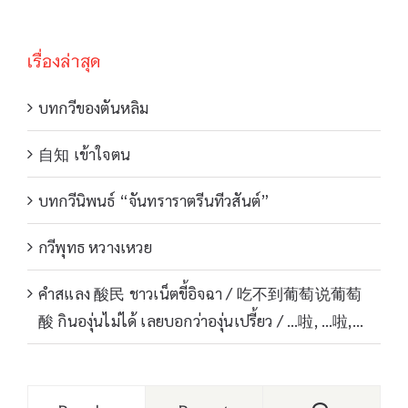
เรื่องล่าสุด
บทกวีของตันหลิม
自知 เข้าใจตน
บทกวีนิพนธ์ “จันทราราตรีนทีวสันต์”
กวีพุทธ หวางเหวย
คำสแลง 酸民 ชาวเน็ตขี้อิจฉา / 吃不到葡萄说葡萄
酸 กินองุ่นไม่ได้ เลยบอกว่าองุ่นเปรี้ยว / …啦, …啦,…