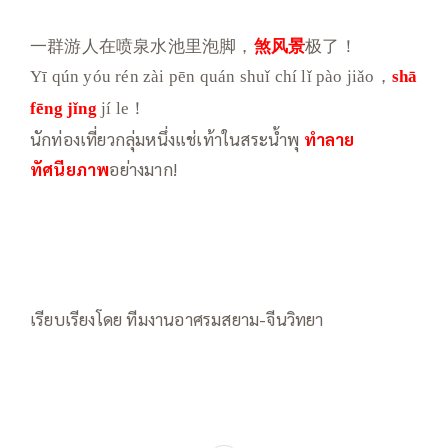
一群游人在喷泉水池里泡脚，
煞风景
极了！
Yī qún yóu rén zài pēn quán shuǐ chí lǐ pào jiǎo，
shā
fēng jǐng
jí le！
นักท่องเที่ยวกลุ่มหนึ่งแช่เท้าในสระน้ำพุ
ทำลาย
ทัศนียภาพ
อย่างมาก!
เรียบเรียงโดย ทีมงานอาศรมสยาม-จีนวิทยา