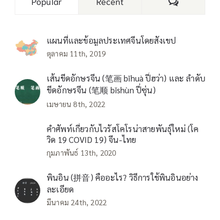
Comments
Popular
Recent
แผนที่และข้อมูลประเทศจีนโดยสังเขป
ตุลาคม 11th, 2019
เส้นขีดอักษรจีน (笔画 bǐhuà ปี่ฮว่า) และ ลำดับ
ขีดอักษรจีน (笔顺 bǐshùn ปี่ซุ่น)
เมษายน 8th, 2022
คำศัพท์เกี่ยวกับไวรัสโคโรน่าสายพันธุ์ใหม่ (โค
วิด 19 COVID 19) จีน-ไทย
กุมภาพันธ์ 13th, 2020
พินอิน (拼音) คืออะไร? วิธีการใช้พินอินอย่าง
ละเอียด
มีนาคม 24th, 2022