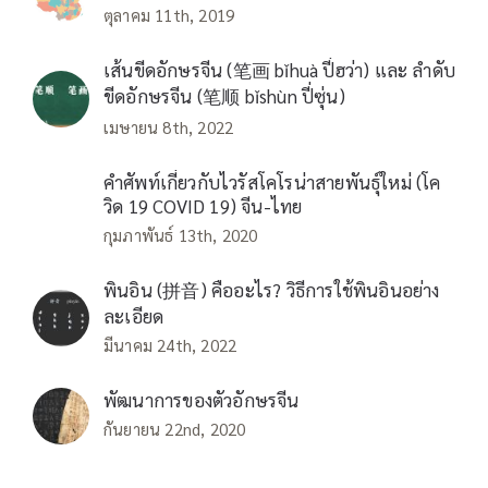
ตุลาคม 11th, 2019
เส้นขีดอักษรจีน (笔画 bǐhuà ปี่ฮว่า) และ ลำดับ
ขีดอักษรจีน (笔顺 bǐshùn ปี่ซุ่น)
เมษายน 8th, 2022
คำศัพท์เกี่ยวกับไวรัสโคโรน่าสายพันธุ์ใหม่ (โค
วิด 19 COVID 19) จีน-ไทย
กุมภาพันธ์ 13th, 2020
พินอิน (拼音) คืออะไร? วิธีการใช้พินอินอย่าง
ละเอียด
มีนาคม 24th, 2022
พัฒนาการของตัวอักษรจีน
กันยายน 22nd, 2020