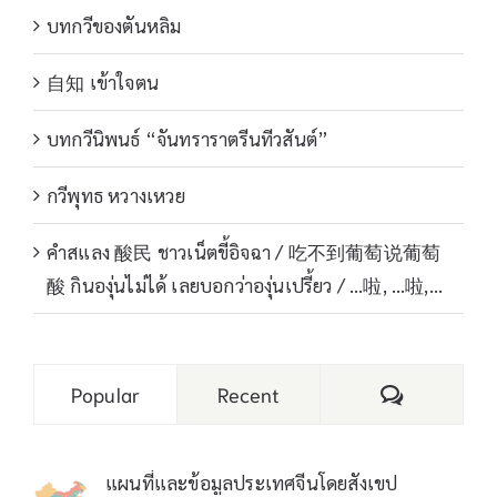
บทกวีของตันหลิม
自知 เข้าใจตน
บทกวีนิพนธ์ “จันทราราตรีนทีวสันต์”
กวีพุทธ หวางเหวย
คำสแลง 酸民 ชาวเน็ตขี้อิจฉา / 吃不到葡萄说葡萄
酸 กินองุ่นไม่ได้ เลยบอกว่าองุ่นเปรี้ยว / …啦, …啦,…
Comments
Popular
Recent
แผนที่และข้อมูลประเทศจีนโดยสังเขป