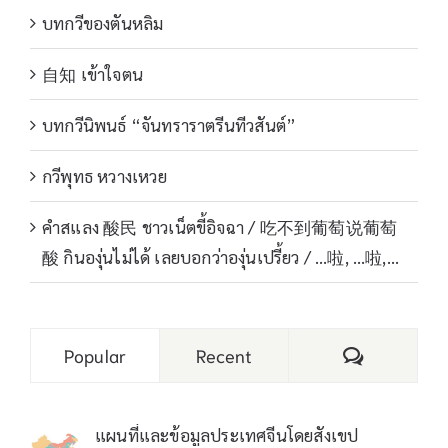
บทกวีของตันหลิม
自知 เข้าใจตน
บทกวีนิพนธ์ “จันทราราตรีนทีวสันต์”
กวีพุทธ หวางเหวย
คำสแลง 酸民 ชาวเน็ตขี้อิจฉา / 吃不到葡萄说葡萄
酸 กินองุ่นไม่ได้ เลยบอกว่าองุ่นเปรี้ยว / …啦, …啦,…
Comments
Popular
Recent
แผนที่และข้อมูลประเทศจีนโดยสังเขป