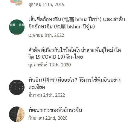
ตุลาคม 11th, 2019
เส้นขีดอักษรจีน (笔画 bǐhuà ปี่ฮว่า) และ ลำดับ
ขีดอักษรจีน (笔顺 bǐshùn ปี่ซุ่น)
เมษายน 8th, 2022
คำศัพท์เกี่ยวกับไวรัสโคโรน่าสายพันธุ์ใหม่ (โค
วิด 19 COVID 19) จีน-ไทย
กุมภาพันธ์ 13th, 2020
พินอิน (拼音) คืออะไร? วิธีการใช้พินอินอย่าง
ละเอียด
มีนาคม 24th, 2022
พัฒนาการของตัวอักษรจีน
กันยายน 22nd, 2020