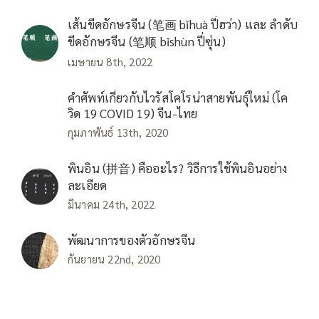
เส้นขีดอักษรจีน (笔画 bǐhuà ปี่ฮว่า) และ ลำดับ
ขีดอักษรจีน (笔顺 bǐshùn ปี่ซุ่น)
เมษายน 8th, 2022
คำศัพท์เกี่ยวกับไวรัสโคโรน่าสายพันธุ์ใหม่ (โค
วิด 19 COVID 19) จีน-ไทย
กุมภาพันธ์ 13th, 2020
พินอิน (拼音) คืออะไร? วิธีการใช้พินอินอย่าง
ละเอียด
มีนาคม 24th, 2022
พัฒนาการของตัวอักษรจีน
กันยายน 22nd, 2020