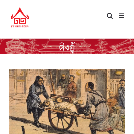
Skip
to
content
ติงอู้
ทุพภิกขภัยปีติงอู้ (丁戊) กับพลังของชาว
จีนโพ้นทะเลในการช่วยเหลือมาตุภูมิ