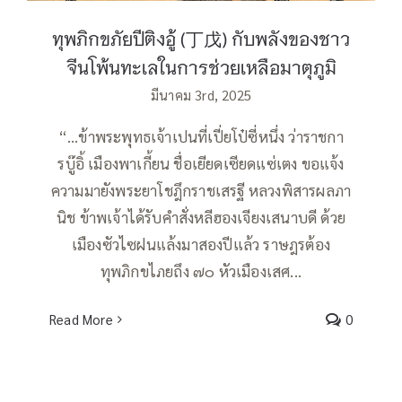
ทุพภิกขภัยปีติงอู้ (丁戊) กับพลังของชาว
จีนโพ้นทะเลในการช่วยเหลือมาตุภูมิ
มีนาคม 3rd, 2025
“…ข้าพระพุทธเจ้าเปนที่เปี่ยโป๋ซี่หนึ่ง ว่าราชกา
รบู๊อิ้ เมืองพาเกี้ยน ชื่อเยียดเซียดแซ่เตง ขอแจ้ง
ความมายังพระยาโชฎึกราชเสรฐี หลวงพิสารผลภา
นิช ข้าพเจ้าได้รับคำสั่งหลีฮองเจียงเสนาบดี ด้วย
เมืองซัวไซฝนแล้งมาสองปีแล้ว ราษฎรต้อง
ทุพภิกขไภยถึง ๗๐ หัวเมืองเสศ...
Read More
0