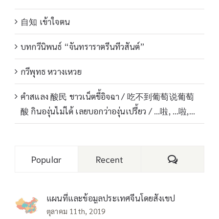
自知 เข้าใจตน
บทกวีนิพนธ์ “จันทราราตรีนทีวสันต์”
กวีพุทธ หวางเหวย
คำสแลง 酸民 ชาวเน็ตขี้อิจฉา / 吃不到葡萄说葡萄
酸 กินองุ่นไม่ได้ เลยบอกว่าองุ่นเปรี้ยว / …啦, …啦,…
Comments
Popular
Recent
แผนที่และข้อมูลประเทศจีนโดยสังเขป
ตุลาคม 11th, 2019