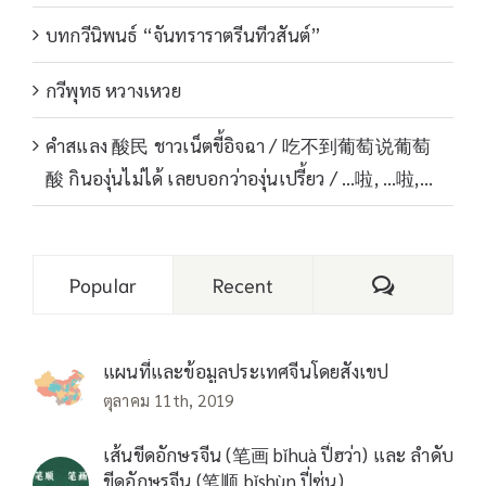
บทกวีนิพนธ์ “จันทราราตรีนทีวสันต์”
กวีพุทธ หวางเหวย
คำสแลง 酸民 ชาวเน็ตขี้อิจฉา / 吃不到葡萄说葡萄
酸 กินองุ่นไม่ได้ เลยบอกว่าองุ่นเปรี้ยว / …啦, …啦,…
Comments
Popular
Recent
แผนที่และข้อมูลประเทศจีนโดยสังเขป
ตุลาคม 11th, 2019
เส้นขีดอักษรจีน (笔画 bǐhuà ปี่ฮว่า) และ ลำดับ
ขีดอักษรจีน (笔顺 bǐshùn ปี่ซุ่น)