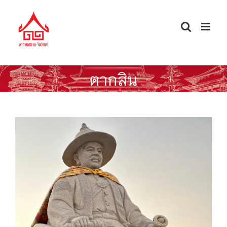
Skip
to
content
ตากสิน
สุสานพระเจ้าตากสิน ณ เถ่งไฮ่