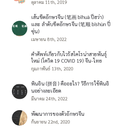
ตุลาคม 11th, 2019
เส้นขีดอักษรจีน (笔画 bǐhuà ปี่ฮว่า)
และ ลำดับขีดอักษรจีน (笔顺 bǐshùn ปี่
ซุ่น)
เมษายน 8th, 2022
คำศัพท์เกี่ยวกับไวรัสโคโรน่าสายพันธุ์
ใหม่ (โควิด 19 COVID 19) จีน-ไทย
กุมภาพันธ์ 13th, 2020
พินอิน (拼音) คืออะไร? วิธีการใช้พินอิ
นอย่างละเอียด
มีนาคม 24th, 2022
พัฒนาการของตัวอักษรจีน
กันยายน 22nd, 2020