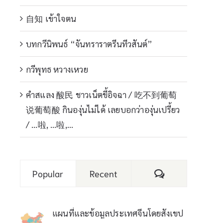
自知 เข้าใจตน
บทกวีนิพนธ์ “จันทราราตรีนทีวสันต์”
กวีพุทธ หวางเหวย
คำสแลง 酸民 ชาวเน็ตขี้อิจฉา / 吃不到葡萄
说葡萄酸 กินองุ่นไม่ได้ เลยบอกว่าองุ่นเปรี้ยว
/ …啦, …啦,…
Comments
Popular
Recent
แผนที่และข้อมูลประเทศจีนโดยสังเขป