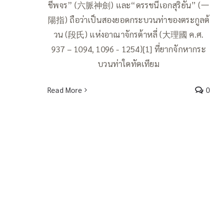
ชีพจร” (六脈神劍) และ“ดรรชนีเอกสุริยัน” (一
陽指) ถือว่าเป็นสองยอดกระบวนท่าของตระกูลต้
วน (段氏) แห่งอาณาจักรต้าหลี่ (大理國 ค.ศ.
937 – 1094, 1096 - 1254)[1] ที่ยากจักหากระ
บวนท่าใดทัดเทียม
Read More
0