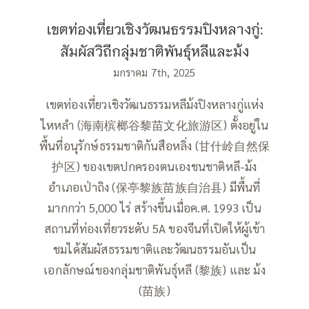
เขตท่องเที่ยวเชิงวัฒนธรรมปิงหลางกู่:
สัมผัสวิถีกลุ่มชาติพันธุ์หลีและม้ง
มกราคม 7th, 2025
เขตท่องเที่ยวเชิงวัฒนธรรมหลีม้งปิงหลางกู่แห่ง
ไหหลำ (海南槟榔谷黎苗文化旅游区) ตั้งอยู่ใน
พื้นที่อนุรักษ์ธรรมชาติกันสือหลิ่ง (甘什岭自然保
护区) ของเขตปกครองตนเองชนชาติหลี-ม้ง
อำเภอเป่าถิง (保亭黎族苗族自治县) มีพื้นที่
มากกว่า 5,000 ไร่ สร้างขึ้นเมื่อค.ศ. 1993 เป็น
สถานที่ท่องเที่ยวระดับ 5A ของจีนที่เปิดให้ผู้เข้า
ชมได้สัมผัสธรรมชาติและวัฒนธรรมอันเป็น
เอกลักษณ์ของกลุ่มชาติพันธุ์หลี (黎族) และ ม้ง
(苗族)