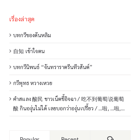
เรื่องล่าสุด
บทกวีของตันหลิม
自知 เข้าใจตน
บทกวีนิพนธ์ “จันทราราตรีนทีวสันต์”
กวีพุทธ หวางเหวย
คำสแลง 酸民 ชาวเน็ตขี้อิจฉา / 吃不到葡萄说葡萄
酸 กินองุ่นไม่ได้ เลยบอกว่าองุ่นเปรี้ยว / …啦, …啦,…
Comments
Popular
Recent