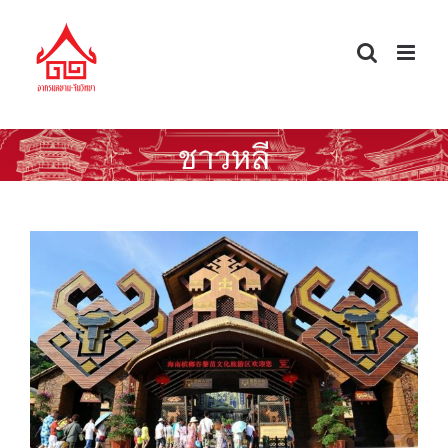
Skip
to
content
ชาวหลี
เขตท่องเที่ยวเชิงวัฒนธรรมปิงหลางกู่:
สัมผัสวิถีกลุ่มชาติพันธุ์หลีและม้ง