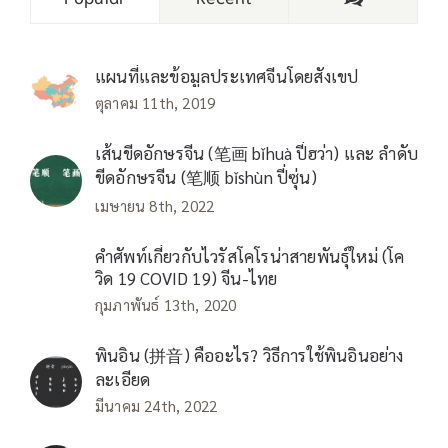
แผนที่และข้อมูลประเทศจีนโดยสังเขป
ตุลาคม 11th, 2019
เส้นขีดอักษรจีน (笔画 bǐhuà ปี่ฮว่า) และ ลำดับ
ขีดอักษรจีน (笔顺 bǐshùn ปี่ซุ่น)
เมษายน 8th, 2022
คำศัพท์เกี่ยวกับไวรัสโคโรน่าสายพันธุ์ใหม่ (โค
วิด 19 COVID 19) จีน-ไทย
กุมภาพันธ์ 13th, 2020
พินอิน (拼音) คืออะไร? วิธีการใช้พินอินอย่าง
ละเอียด
มีนาคม 24th, 2022