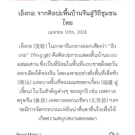
เอ็งกอ: จากศิลปะพื้นบ้านจีนสู่วิถีชุมชน
ไทย
เมษายน 10th, 2024
เอ็งกอ (英歌) ในภาษาจีนกลางออกเสียงว่า “อิง
เกอ” (Yīng gē) คือศิลปะการแสดงพื้นบ้านแบบ
ผสมผสาน ซึ่งเป็นที่นิยมในพื้นที่แถบชายฝั่งตะวัน
ออกเฉียงใต้ของจีน โดยเฉพาะอย่างยิ่งพื้นที่เตี่ยซัว
(潮汕) และบางพื้นที่ของมณฑลฮกเกี้ยน (福建 ฝู
เจี้ยน) ในวันสำคัญต่างๆ ของทุกปี เช่น เทศกาล
ตรุษจีน (春節) เทศกาลหยวนเซียว (元宵節) ฯลฯ
จะมีการจัดกระบวนแห่อันน่าตื่นตาตื่นใจเพื่อให้
เกิดความสนุกสนานตลอดมา
Read More
0