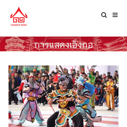
Skip
to
content
การแสดงเอ็งกอ
เอ็งกอ: จากศิลปะพื้นบ้านจีนสู่วิถีชุมชน
ไทย