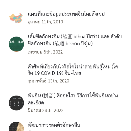
แผนที่และข้อมูลประเทศจีนโดยสังเขป
ตุลาคม 11th, 2019
เส้นขีดอักษรจีน (笔画 bǐhuà ปี่ฮว่า) และ ลำดับ
ขีดอักษรจีน (笔顺 bǐshùn ปี่ซุ่น)
เมษายน 8th, 2022
คำศัพท์เกี่ยวกับไวรัสโคโรน่าสายพันธุ์ใหม่ (โค
วิด 19 COVID 19) จีน-ไทย
กุมภาพันธ์ 13th, 2020
พินอิน (拼音) คืออะไร? วิธีการใช้พินอินอย่าง
ละเอียด
มีนาคม 24th, 2022
พัฒนาการของตัวอักษรจีน