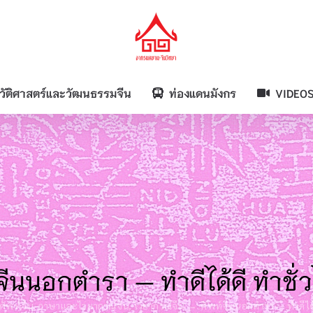
วัติศาสตร์และวัฒนธรรมจีน
ท่องแดนมังกร
VIDEO
จีนนอกตำรา — ทำดีได้ดี ทำชั่วไ
ศัพท์จีน
ภาษาและไวยากรณ์จีน
ไวยากรณ์จีน
ศัพท์จีนนอกตำรา — ทำดีได้ดี