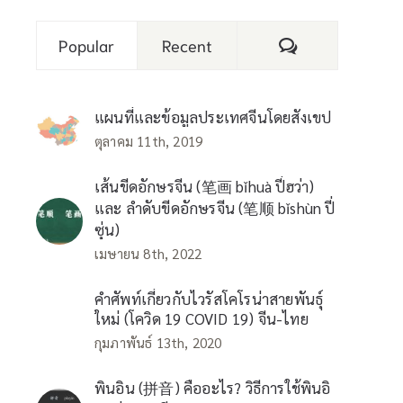
Comments
Popular
Recent
แผนที่และข้อมูลประเทศจีนโดยสังเขป
ตุลาคม 11th, 2019
เส้นขีดอักษรจีน (笔画 bǐhuà ปี่ฮว่า)
และ ลำดับขีดอักษรจีน (笔顺 bǐshùn ปี่
ซุ่น)
เมษายน 8th, 2022
คำศัพท์เกี่ยวกับไวรัสโคโรน่าสายพันธุ์
ใหม่ (โควิด 19 COVID 19) จีน-ไทย
กุมภาพันธ์ 13th, 2020
พินอิน (拼音) คืออะไร? วิธีการใช้พินอิ