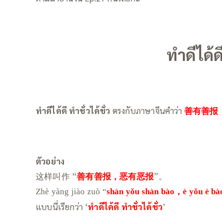
ทำดีได้ดี
ทำดีได้ดี ทำชั่วได้ชั่ว
ตรงกับภาษาจีนคำว่า
善有善报
ตัวอย่าง
这样叫作 “
善有善报，恶有恶报
”。
Zhè yàng jiào zuò “
shàn yǒu shàn bào，è yǒu è bà
แบบนี่เรียกว่า ‘
ทำดีได้ดี ทำชั่วได้ชั่ว
’