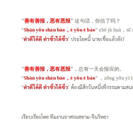
“
善有善报，恶有恶报
” 这句话，你信了吗？
“
Shàn yǒu shàn bào，è yǒu è bào
” zhè jù huà，nǐ
‘
ทำดีได้ดี ทำชั่วได้ชั่ว
’ ประโยคนี้ นายเชื่อแล้วยัง?
“
善有善报，恶有恶报
”，总有一天会报应的。
“
Shàn yǒu shàn bào，è yǒu è bào
” ，zǒng yǒu yī t
‘
ทำดีได้ดี ทำชั่วได้ชั่ว
’ ต้องมีสักวันหนึ่งที่กรรมตามสน
เรียบเรียงโดย ทีมงานอาศรมสยาม-จีนวิทยา