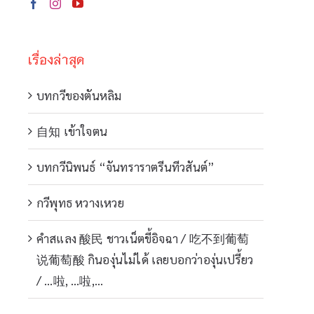
เรื่องล่าสุด
บทกวีของตันหลิม
自知 เข้าใจตน
บทกวีนิพนธ์ “จันทราราตรีนทีวสันต์”
กวีพุทธ หวางเหวย
คำสแลง 酸民 ชาวเน็ตขี้อิจฉา / 吃不到葡萄
说葡萄酸 กินองุ่นไม่ได้ เลยบอกว่าองุ่นเปรี้ยว
/ …啦, …啦,…