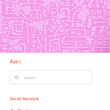
ค้นหา
Search
for:
Social Network