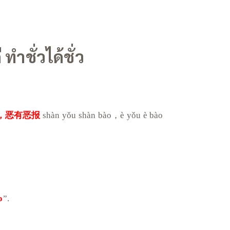
 ทำชั่วได้ชั่ว
，恶有恶报
shàn yǒu shàn bào，è yǒu è bào
o
”.