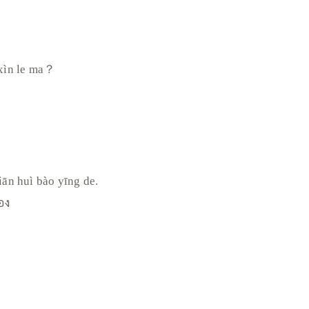
 xìn le ma？
iān huì bào yīng de.
อง