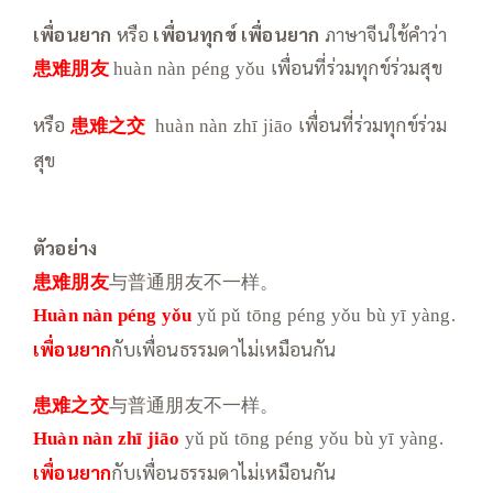
เพื่อนยาก
หรือ
เพื่อนทุกข์ เพื่อนยาก
ภาษาจีนใช้คำว่า
患难朋友
เพื่อนที่ร่วมทุกข์ร่วมสุข
huàn nàn péng yǒu
หรือ
患难之交
เพื่อนที่ร่วมทุกข์ร่วม
huàn nàn zhī jiāo
สุข
ตัวอย่าง
患难朋友
与普通朋友不一样。
Huàn nàn
péng yǒu
yǔ pǔ tōng péng yǒu bù yī yàng.
เพื่อนยาก
กับเพื่อนธรรมดาไม่เหมือนกัน
患难之交
与普通朋友不一样。
Huàn nàn
zhī jiāo
yǔ pǔ tōng péng yǒu bù yī yàng.
เพื่อนยาก
กับเพื่อนธรรมดาไม่เหมือนกัน