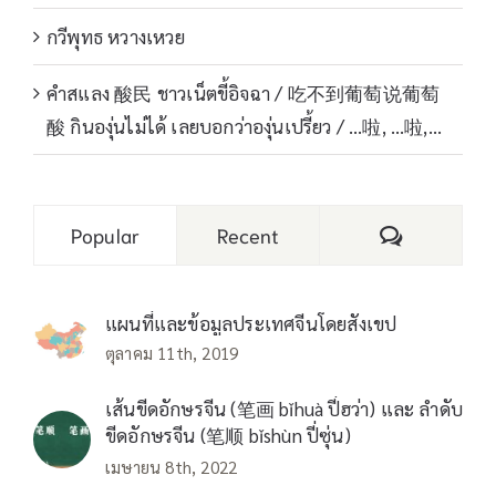
กวีพุทธ หวางเหวย
คำสแลง 酸民 ชาวเน็ตขี้อิจฉา / 吃不到葡萄说葡萄
酸 กินองุ่นไม่ได้ เลยบอกว่าองุ่นเปรี้ยว / …啦, …啦,…
Comments
Popular
Recent
แผนที่และข้อมูลประเทศจีนโดยสังเขป
ตุลาคม 11th, 2019
เส้นขีดอักษรจีน (笔画 bǐhuà ปี่ฮว่า) และ ลำดับ
ขีดอักษรจีน (笔顺 bǐshùn ปี่ซุ่น)
เมษายน 8th, 2022