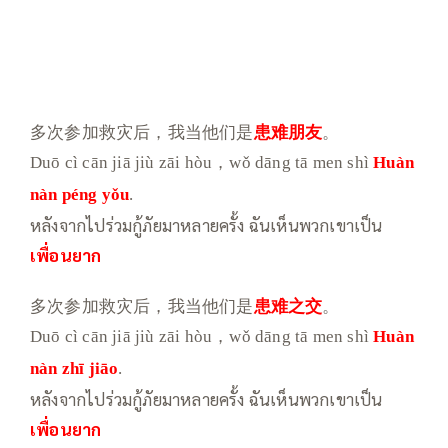
多次参加救灾后，我当他们是
患难朋友
。
Duō cì cān jiā jiù zāi hòu，wǒ dāng tā men shì
Huàn
nàn
péng yǒu
.
หลังจากไปร่วมกู้ภัยมาหลายครั้ง ฉันเห็นพวกเขาเป็น
เพื่อนยาก
多次参加救灾后，我当他们是
患难之交
。
Duō cì cān jiā jiù zāi hòu，wǒ dāng tā men shì
Huàn
nàn
zhī jiāo
.
หลังจากไปร่วมกู้ภัยมาหลายครั้ง ฉันเห็นพวกเขาเป็น
เพื่อนยาก