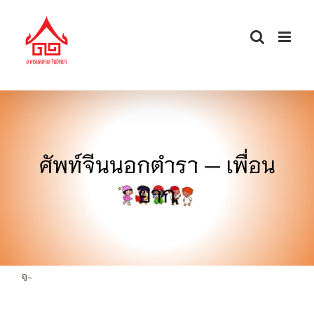
Skip
to
content
ศัพท์จีนนอกตำรา — เพื่อน
ยาก
จ-