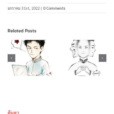
มกราคม 31st, 2022
|
0 Comments
Related Posts
คำสแลง “อยู่เป็น”
คำสแลง 酸民 ชาว
/ 死马当做活马医
เน็ตขี้อิจฉา / 吃不
ทำเต็มที่เผื่อจะมี
到葡萄说葡萄酸
ปาฏิหาริย์ / 聪明
กินองุ่นไม่ได้ เลย
反被聪明误 คน
บอกว่าองุ่นเปรี้ยว
ฉลาดมักตกเป็น
/ …啦, …啦,…
เหยื่อความฉลาด
ของตนเอง
ค้นหา