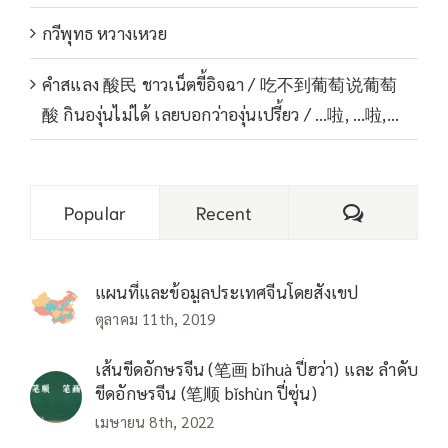
กวีพุทธ หวางเหวย
คำสแลง 酸民 ชาวเน็ตขี้อิจฉา / 吃不到葡萄说葡萄
酸 กินองุ่นไม่ได้ เลยบอกว่าองุ่นเปรี้ยว / …啦, …啦,…
Comments
Popular
Recent
แผนที่และข้อมูลประเทศจีนโดยสังเขป
ตุลาคม 11th, 2019
เส้นขีดอักษรจีน (笔画 bǐhuà ปี่ฮว่า) และ ลำดับ
ขีดอักษรจีน (笔顺 bǐshùn ปี่ซุ่น)
เมษายน 8th, 2022