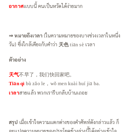
อากาศ
แบบนี้ คนเป็นหวัดได้ง่ายมาก
⇒
หมายถึงเวลา
(ในความหมายของบางช่วงเวลาในหนึ่ง
วัน) ซึ่งใกล้เคียงกับคำว่า
天色
เวลา
tiān sè
ตัวอย่าง
天气
不早了，我们快回家吧。
Tiān qì
bù zǎo le，wǒ men kuài huí jiā ba.
เวลา
สายแล้ว พวกเรารีบกลับบ้านเถอะ
สรุป
เมื่อเข้าใจความแตกต่างของคำศัพท์ดังกล่าวแล้ว ก็
จะแปลความหมายของประโยคข้างล่างนี้ได้อย่างเข้าใจ