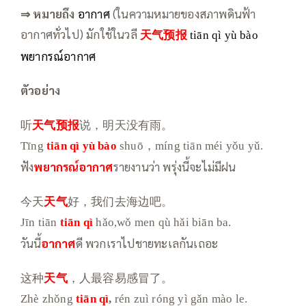
⇒
หมายถึง
อากาศ
(ในความหมายของสภาพดินฟ้า
อากาศทั่วไป) มักใช้ในวลี
天气预报
tiān qì yù bào
พยากรณ์อากาศ
ตัวอย่าง
听
天气预报
说，明天没有雨。
Tīng
tiān qì
yù bào
shuō，míng tiān méi yǒu yǔ.
ฟัง
พยากรณ์อากาศ
รายงานว่า พรุ่งนี้จะไม่มีฝน
今天
天气
好，我们去海边吧。
Jīn tiān
tiān qì
hǎo,wǒ men qù hǎi biān ba.
วันนี้
อากาศ
ดี พวกเราไปชายทะเลกันเถอะ
这种
天气
，人最容易感冒了。
Zhè zhǒng
tiān qì
,
rén zuì róng yì gǎn mào le.