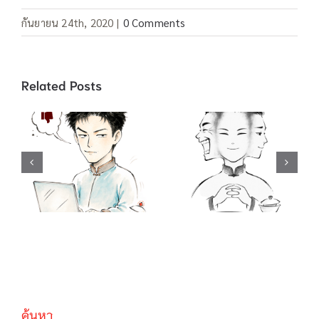
กันยายน 24th, 2020
|
0 Comments
Related Posts
คำสแลง “อยู่เป็น”
คำสแลง 酸民 ชาว
/ 死马当做活马医
เน็ตขี้อิจฉา / 吃不
ทำเต็มที่เผื่อจะมี
到葡萄说葡萄酸
ปาฏิหาริย์ / 聪明
กินองุ่นไม่ได้ เลย
反被聪明误 คน
บอกว่าองุ่นเปรี้ยว
ฉลาดมักตกเป็น
/ …啦, …啦,…
เหยื่อความฉลาด
ของตนเอง
ค้นหา