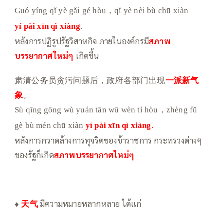
Guó yíng qǐ yè gǎi gé hòu，qǐ yè nèi bù chū xiàn
yí
pài xīn
qì xiàng
.
หลังการปฏิรูปรัฐวิสาหกิจ ภายในองค์กรมี
สภาพ
บรรยากาศใหม่ๆ
เกิดขึ้น
肃清公务员贪污问题后，政府各部门出现
一派新气
象
。
Sù qīng gōng wù yuán tān wū wèn tí hòu，zhèng fǔ
gè bù mén chū xiàn
yí
pài xīn
qì xiàng
.
หลังการกวาดล้างการทุจริตของข้าราชการ กระทรวงต่างๆ
ของรัฐก็เกิด
สภาพบรรยากาศใหม่ๆ
♦
天气
มีความหมายหลากหลาย ได้แก่