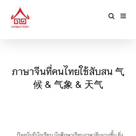
Skip
to
content
ภาษาจีนที่คนไทยใช้สับสน 气
候 & 气象 & 天气
—–
ปัจจุบันมีนักเรียน นักศึกษาเรียนภาษาจีนมากขึ้น ยิ่ง