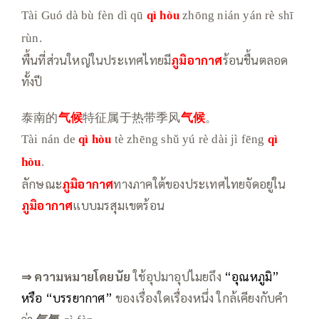
Tài Guó dà bù fèn dì qū
qì hòu
zhōng nián yán rè shī
rùn.
พื้นที่ส่วนใหญ่ในประเทศไทยมี
ภูมิอากาศ
ร้อนชื้นตลอด
ทั้งปี
泰南的
气候
特征属于热带季风
气候
。
Tài nán de
qì hòu
tè zhēng shǔ yú rè dài jì fēng
qì
hòu
.
ลักษณะ
ภูมิอากาศ
ทางภาคใต้ของประเทศไทยจัดอยู่ใน
ภูมิอากาศ
แบบมรสุมเขตร้อน
⇒ ความหมายโดย
นัย
ใช้อุปมาอุปไมยถึง
“อุณหภูมิ”
หรือ “บรรยากาศ”
ของเรื่องใดเรื่องหนึ่ง ใกล้เคียงกับคำ
ว่า
气氛