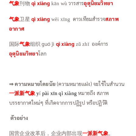
气象
刊物
qì xiàng
วารสาร
อุตุนิยมวิทยา
kān wù
气象
卫星
qì xiàng
ดาวเทียมสำรวจ
สภาพ
wèi xīng
อากาศ
国际
气象
组织 guó jì
qì xiàng
องค์การ
zǔ zhī
อุตุนิยมวิทยา
โลก
⇒ ความหมายโดย
นัย
(ความหมายแฝง) จะใช้ในสำนวน
一派新气象
หมายถึง สภาพ
y
í
pài xīn qì xiàng
บรรยากาศใหม่ๆ ที่เกิดจากการปฏิรูป หรือปฏิวัติ
ตัวอย่าง
国营企业改革后，企业内部出现
一派新气象
。