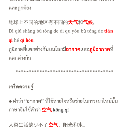
และถูกต้อง
地球上不同的地区有不同的
天气
和
气候
。
Dì qiú shàng bù tóng de dì qū yǒu bù tóng de
tiān
qì
hé
qì hòu
.
ภูมิภาคที่แตกต่างกันบนโลกมี
อากาศ
และ
ภูมิอากาศ
ที่
แตกต่างกัน
*************************************
เกร็ดความรู้
♣ คำว่า
“อากาศ”
ที่ใช้หายใจหรือช่วยในการเผาไหม้นั้น
ภาษาจีนใช้คำว่า
空气
kōng qì
人类生活缺少不了
空气
、阳光和水。