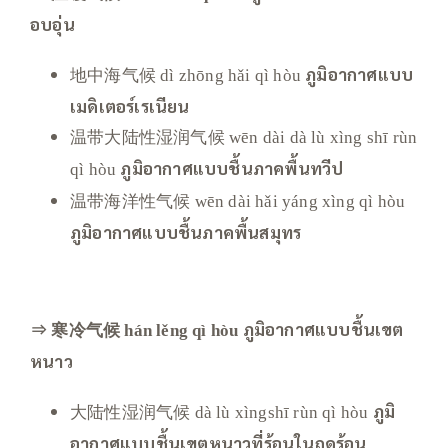
อบอุ่น
地中海气候
ภูมิอากาศแบบ
dì zhōng hǎi qì hòu
เมดิเตอร์เรเนียน
温带大陆性湿润气候
wēn dài dà lù xìng shī rùn
ภูมิอากาศแบบชื้นภาคพื้นทวีป
qì hòu
温带海洋性气候
wēn dài hǎi yáng xìng qì hòu
ภูมิอากาศแบบชื้นภาคพื้นสมุทร
⇒ 寒冷气候
ภูมิอากาศแบบชื้นเขต
hán lěng qì hòu
หนาว
大陆性湿润气候
ภูมิ
dà lù xìngshī rùn qì hòu
อากาศแบบชื้นเขตหนาวที่ร้อนในฤดูร้อน