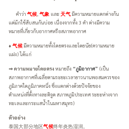
—–
คำว่า
气候
,
气象
และ
天气
มีความหมายแตกต่างกัน
แต่มักใช้สับสนกันบ่อย เนื่องจากทั้ง 3 คำ ต่างมีความ
หมายที่เกี่ยวกับอากาศหรือสภาพอากาศ
♦
气候
มีความหมายทั้งโดยตรงและโดยนัย(ความหมาย
แฝง) ได้แก่
⇒ ความหมายโดยตรง
หมายถึง
“ภูมิอากาศ”
(เป็น
สภาพอากาศที่เฉลี่ยตามระยะเวลายาวนานพอสมควรของ
ภูมิภาคใดภูมิภาคหนึ่ง ซึ่งแตกต่างด้วยปัจจัยของ
ตำแหน่งที่ตั้งทางละติจูด สภาพภูมิประเทศ ระยะห่างจาก
ทะเลและกระแสน้ำในมหาสมุทร)
ตัวอย่าง
泰国大部分地区
气候
终年炎热湿润。