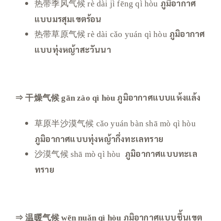
热带季风气候
ภูมิอากาศ
rè dài jì fēng qì hòu
แบบมรสุมเขตร้อน
热带草原气候
ภูมิอากาศ
rè dài cǎo yuán qì hòu
แบบทุ่งหญ้าสะวันนา
⇒ 干燥气候
ภูมิอากาศแบบแห้งแล้ง
gān zào qì hòu
草原半沙漠气候
cǎo yuán bàn shā mò qì hòu
ภูมิอากาศแบบทุ่งหญ้ากึ่งทะเลทราย
沙漠气候
ภูมิอากาศแบบทะเล
shā mò qì hòu
ทราย
⇒ 温暖气候
ภูมิอากาศแบบชื้นเขต
wēn nuǎn qì hòu