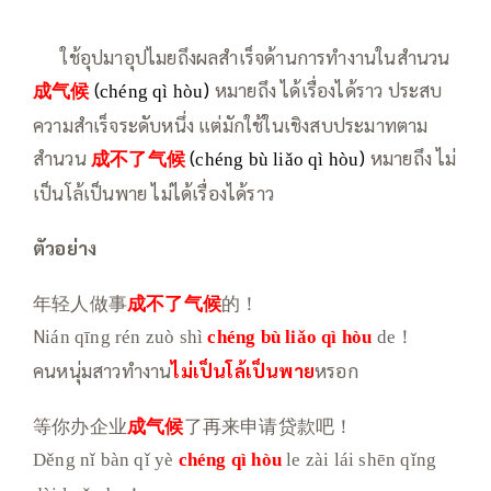
—–
ใช้อุปมาอุปไมยถึงผลสำเร็จด้านการทำงานในสำนวน
成气候
(
)
หมายถึง ได้เรื่องได้ราว ประสบ
chéng qì hòu
ความสำเร็จระดับหนึ่ง แต่มักใช้ในเชิงสบประมาทตาม
สำนวน
成不了气候
(
)
หมายถึง ไม่
chéng bù liǎo qì hòu
เป็นโล้เป็นพาย ไม่ได้เรื่องได้ราว
ตัวอย่าง
年轻人做事
成不了气候
的！
N
ián qīng rén zuò shì
chéng bù liǎo
qì hòu
de！
คนหนุ่มสาวทำงาน
ไม่เป็นโล้เป็นพาย
หรอก
等你办企业
成气候
了再来申请贷款吧！
Děng nǐ bàn qǐ yè
chéng qì hòu
le zài lái shēn qǐng