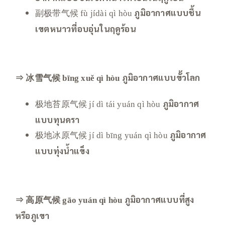
副极带气候
ภูมิอากาศแบบชื้น
fù jídài qì hòu
เขตหนาวที่อบอุ่นในฤดูร้อน
⇒ 冰雪气候
ภูมิอากาศแบบขั้วโลก
bīng xuě qì hòu
极地苔原气候
ภูมิอากาศ
jí dì tái yuán qì hòu
แบบทุนดรา
极地冰原气候
ภูมิอากาศ
jí dì bīng yuán qì hòu
แบบทุ่งน้ำแข็ง
⇒ 高原气候
ภูมิอากาศแบบที่สูง
gāo yuán qì hòu
หรือภูเขา