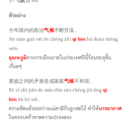
qì fèn
ตัวอย่าง
今年国内的政治
气候
不断升温。
Jīn nián guó nèi de zhèng zhì
qì hòu
bú duàn shēng
wēn.
อุณหภูมิ
ทางการเมืองภายในประเทศปีนี้ร้อนระอุขึ้น
เรื่อยๆ
婆媳之间的矛盾造成家庭
气候
不和谐。
Pó xí zhī jiān de máo dùn zào chéng jiā tíng
qì
hòu
bù hé xié.
ความขัดแย้งระหว่างแม่สามีกับลูกสะใภ้ ทำให้
บรรยากาศ
ในครอบครัวขาดความปรองดอง