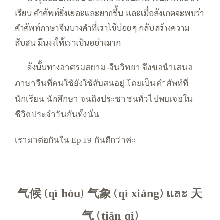
เรียน คำศัพท์ยิ่งเยอะและยากขึ้น และเมื่อสังเกตจะพบว่า
คำศัพท์ภาษาจีนบางคำที่เราใช้บ่อยๆ กลับสร้างความ
สับสน มึนงงให้เราเป็นอย่างมาก
—–
ดังนั้นทาง
อาศรมสยาม-จีนวิทยา จึงขอนำเสนอ
ภาษาจีนที่คนใช้ยังใช้สับสนอยู่ โดยเป็นคำศัพท์ที่
นักเรียน นักศึกษา จนถึงประชาชนทั่วไปพบเจอใน
ชีวิตประจำวันกันทั้งนั้น
เรามาต่อกันใน Ep.19 กันดีกว่าค่ะ
气候
(
)
气象
(
)
และ
天
qì hòu
qì xiàng
气
(
)
tiān qì