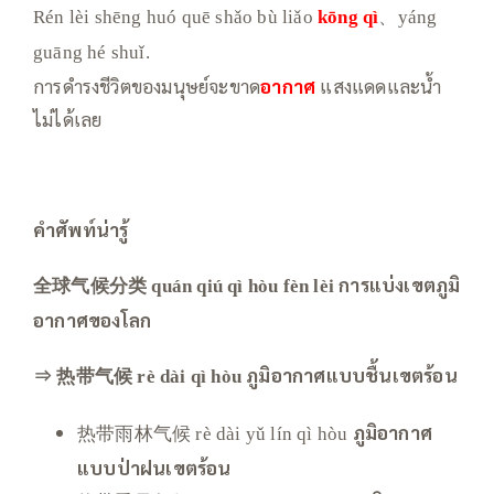
Rén lèi shēng huó quē shǎo bù liǎo
kōng qì
、yáng
guāng hé shuǐ.
การดำรงชีวิตของมนุษย์จะขาด
อากาศ
แสงแดดและน้ำ
ไม่ได้เลย
คำศัพท์
น่ารู้
全球气候分类
การแบ่งเขตภูมิ
quán qiú qì hòu fèn lèi
อากาศของโลก
⇒ 热带气候
ภูมิอากาศแบบชื้นเขตร้อน
rè dài qì hòu
热带雨林气候
ภูมิอากาศ
rè dài yǔ lín qì hòu
แบบป่าฝนเขตร้อน