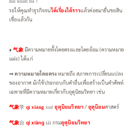
dài kuǎn ba！
รอให้คุณทำธุรกิจจน
ได้เรื่องได้ราว
แล้วค่อยมายื่นขอสิน
เชื่อแล้วกัน
♦
气象
มีความหมายทั้งโดยตรงและโดยอ้อม (ความหมาย
แฝง) ได้แก่
⇒ ความหมายโดยตรง
หมายถึง สภาพการเปลี่ยนแปลง
ของอากาศ มักใช้ประกอบกับคำอื่นเพื่อสร้างเป็นคำศัพท์
เฉพาะที่มีความหมายเกี่ยวกับอุตุนิยมวิทยา เช่น
气象
学
อุตุนิยมวิทยา
/
อุตุนิยม
ศาสตร์
qì xiàng
xué
气象
台
qì xiàng
กรม
อุตุนิยมวิทยา
tái