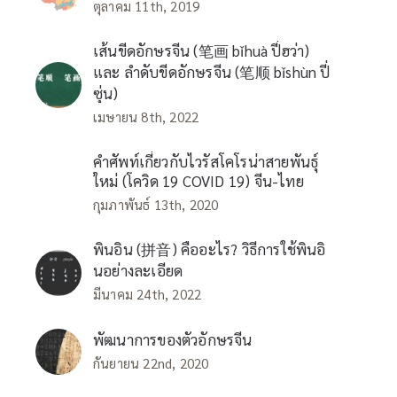
ตุลาคม 11th, 2019
เส้นขีดอักษรจีน (笔画 bǐhuà ปี่ฮว่า)
และ ลำดับขีดอักษรจีน (笔顺 bǐshùn ปี่
ซุ่น)
เมษายน 8th, 2022
คำศัพท์เกี่ยวกับไวรัสโคโรน่าสายพันธุ์
ใหม่ (โควิด 19 COVID 19) จีน-ไทย
กุมภาพันธ์ 13th, 2020
พินอิน (拼音) คืออะไร? วิธีการใช้พินอิ
นอย่างละเอียด
มีนาคม 24th, 2022
พัฒนาการของตัวอักษรจีน
กันยายน 22nd, 2020