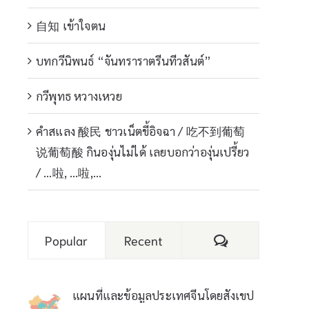
自知 เข้าใจตน
บทกวีนิพนธ์ “จันทราราตรีนทีวสันต์”
กวีพุทธ หวางเหวย
คำสแลง 酸民 ชาวเน็ตขี้อิจฉา / 吃不到葡萄
说葡萄酸 กินองุ่นไม่ได้ เลยบอกว่าองุ่นเปรี้ยว
/ …啦, …啦,…
Comments
Popular
Recent
แผนที่และข้อมูลประเทศจีนโดยสังเขป