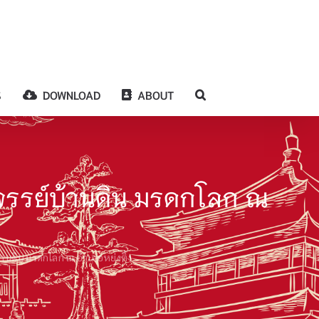
S
DOWNLOAD
ABOUT
จรรย์บ้านดิน มรดกโลก ณ
านดิน มรดกโลก ณ อำเภอหย่งติ้ง