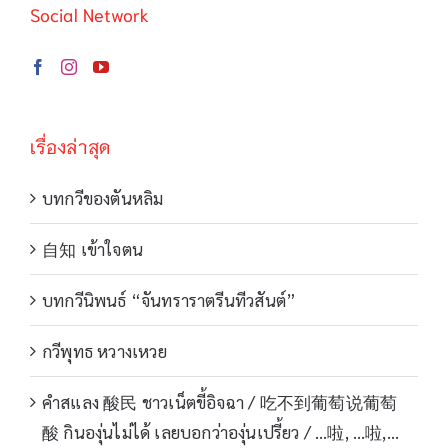
Social Network
เรื่องล่าสุด
บทกวีของตันหลิม
自知 เข้าใจตน
บทกวีนิพนธ์ “จันทราราตรีนทีวสันต์”
กวีพุทธ หวางเหวย
คำสแลง 酸民 ชาวเน็ตขี้อิจฉา / 吃不到葡萄说葡萄
酸 กินองุ่นไม่ได้ เลยบอกว่าองุ่นเปรี้ยว / …啦, …啦,…