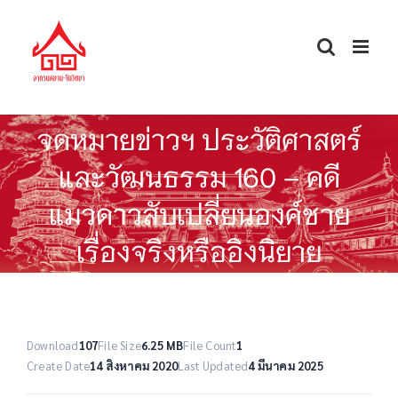
Skip
to
content
จดหมายข่าวฯ ประวัติศาสตร์
และวัฒนธรรม 160 – คดี
แมวดาวสับเปลี่ยนองค์ชาย
เรื่องจริงหรืออิงนิยาย
Download
107
File Size
6.25 MB
File Count
1
Create Date
14 สิงหาคม 2020
Last Updated
4 มีนาคม 2025