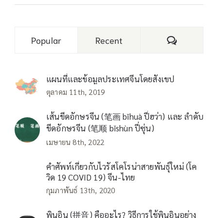
Comments
Popular
Recent
แผนที่และข้อมูลประเทศจีนโดยสังเขป
ตุลาคม 11th, 2019
เส้นขีดอักษรจีน (笔画 bǐhuà ปี่ฮว่า) และ ลำดับ
ขีดอักษรจีน (笔顺 bǐshùn ปี่ซุ่น)
เมษายน 8th, 2022
คำศัพท์เกี่ยวกับไวรัสโคโรน่าสายพันธุ์ใหม่ (โค
วิด 19 COVID 19) จีน-ไทย
กุมภาพันธ์ 13th, 2020
พินอิน (拼音) คืออะไร? วิธีการใช้พินอินอย่าง