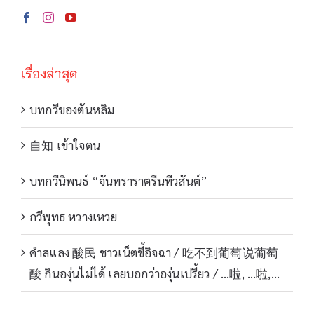
เรื่องล่าสุด
บทกวีของตันหลิม
自知 เข้าใจตน
บทกวีนิพนธ์ “จันทราราตรีนทีวสันต์”
กวีพุทธ หวางเหวย
คำสแลง 酸民 ชาวเน็ตขี้อิจฉา / 吃不到葡萄说葡萄
酸 กินองุ่นไม่ได้ เลยบอกว่าองุ่นเปรี้ยว / …啦, …啦,…