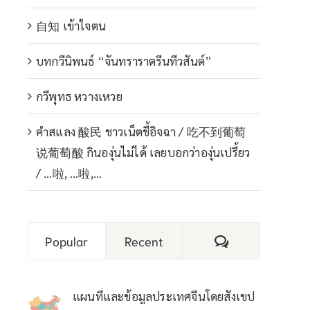
自知 เข้าใจตน
บทกวีนิพนธ์ “จันทราราตรีนทีวสันต์”
กวีพุทธ หวางเหวย
คำสแลง 酸民 ชาวเน็ตขี้อิจฉา / 吃不到葡萄
说葡萄酸 กินองุ่นไม่ได้ เลยบอกว่าองุ่นเปรี้ยว
/ …啦, …啦,…
Comments
Popular
Recent
แผนที่และข้อมูลประเทศจีนโดยสังเขป