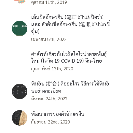
ตุลาคม 11th, 2019
เส้นขีดอักษรจีน (笔画 bǐhuà ปี่ฮว่า)
และ ลำดับขีดอักษรจีน (笔顺 bǐshùn ปี่
ซุ่น)
เมษายน 8th, 2022
คำศัพท์เกี่ยวกับไวรัสโคโรน่าสายพันธุ์
ใหม่ (โควิด 19 COVID 19) จีน-ไทย
กุมภาพันธ์ 13th, 2020
พินอิน (拼音) คืออะไร? วิธีการใช้พินอิ
นอย่างละเอียด
มีนาคม 24th, 2022
พัฒนาการของตัวอักษรจีน
กันยายน 22nd, 2020