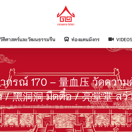
วัติศาสตร์และวัฒนธรรมจีน
ท่องแดนมังกร
VIDEO
ากรณ์ 170 – 量血压 วัดความดั
 / 黑洞洞 มืดตื๋อ / 亮堂堂 สว่า
70 – 量血压 วัดความดันโลหิต / 验血 ตรวจเลือด / 杀菌, 消毒 ฆ่าเชื้อโรค / 黑洞