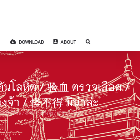
S
DOWNLOAD
ABOUT
นโลหิต / 验血 ตรวจเลือด /
งจ้า / 怪不得 มิน่าล่ะ
洞 มืดตื๋อ / 亮堂堂 สว่างจ้า / 怪不得 มิน่าล่ะ