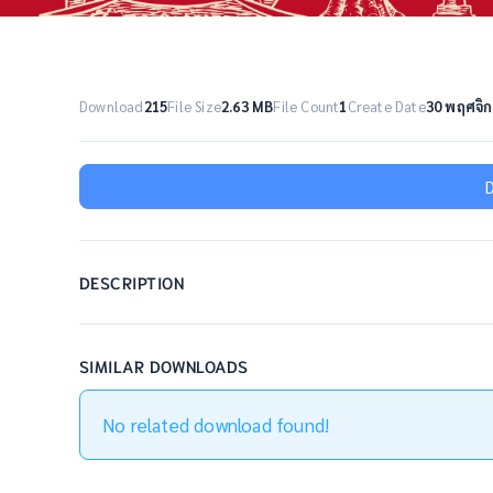
Download
215
File Size
2.63 MB
File Count
1
Create Date
30 พฤศจิ
DESCRIPTION
SIMILAR DOWNLOADS
No related download found!