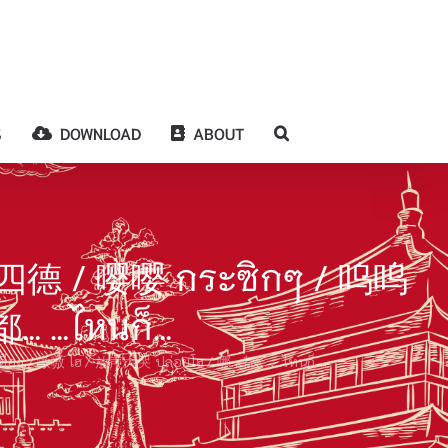
S
DOWNLOAD
ABOUT
从四德 / 嘤嘤 กระซิกๆ / 呜呜
都… …ไหนก็…
ฮือๆ / 嗷嗷 โฮ / 放声大哭 ปล่อยโฮ / 哪…都… …ไหนก็…