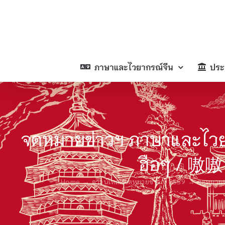
Skip
to
content
ภาษาและไวยากรณ์จีน
ประ
จดหมายข่าวฯ ภาษาและไ
ฮือๆ / 嗷嗷
Home
ดาวน์โหลดจดหมายข่าว ปี 2559
จดหมายข