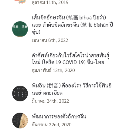
ตุลาคม 11th, 2019
เส้นขีดอักษรจีน (笔画 bǐhuà ปี่ฮว่า)
และ ลำดับขีดอักษรจีน (笔顺 bǐshùn ปี่
ซุ่น)
เมษายน 8th, 2022
คำศัพท์เกี่ยวกับไวรัสโคโรน่าสายพันธุ์
ใหม่ (โควิด 19 COVID 19) จีน-ไทย
กุมภาพันธ์ 13th, 2020
พินอิน (拼音) คืออะไร? วิธีการใช้พินอิ
นอย่างละเอียด
มีนาคม 24th, 2022
พัฒนาการของตัวอักษรจีน
กันยายน 22nd, 2020