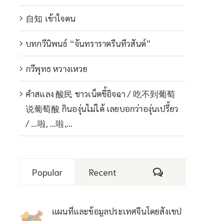
自知 เข้าใจตน
บทกวีนิพนธ์ “จันทราราตรีนทีวสันต์”
กวีพุทธ หวางเหวย
คำสแลง 酸民 ชาวเน็ตขี้อิจฉา / 吃不到葡萄
说葡萄酸 กินองุ่นไม่ได้ เลยบอกว่าองุ่นเปรี้ยว
/ …啦, …啦,…
Comments
Popular
Recent
แผนที่และข้อมูลประเทศจีนโดยสังเขป