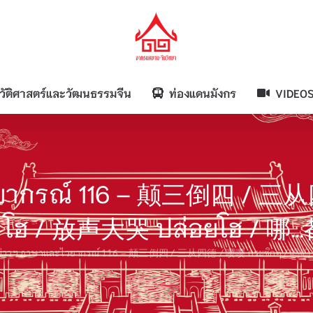
วัติศาสตร์และวัฒนธรรมจีน
ท่องแดนมังกร
VIDEO
วยากรณ์ 116 – 颠三倒四 / 三
 โฮ / 放声大哭 ปล่อยโฮ / 哪…
่าวฯ ภาษาและไวยากรณ์ 116 – 颠三倒四 / 三从四德 / 嘤嘤 กระซิกๆ / 呜呜 