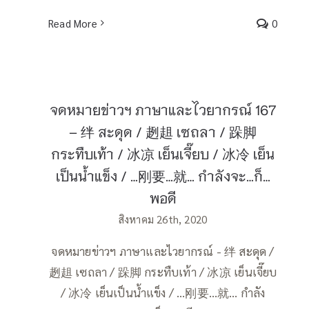
Read More
0
จดหมายข่าวฯ ภาษาและไวยากรณ์ 167
– 绊 สะดุด / 趔趄 เซถลา / 跺脚
กระทืบเท้า / 冰凉 เย็นเจี๊ยบ / 冰冷 เย็น
เป็นน้ำแข็ง / …刚要…就… กำลังจะ…ก็…
พอดี
สิงหาคม 26th, 2020
จดหมายข่าวฯ ภาษาและไวยากรณ์ - 绊 สะดุด /
趔趄 เซถลา / 跺脚 กระทืบเท้า / 冰凉 เย็นเจี๊ยบ
/ 冰冷 เย็นเป็นน้ำแข็ง / …刚要…就… กำลัง