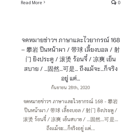
Read More
0
จดหมายข่าวฯ ภาษาและไวยากรณ์ 168
– 攀岩 ปีนหน้าผา / 带球 เลี้ยงบอล / 射
门 ยิงประตู / 滚烫 ร้อนจี๋ / 凉爽 เย็น
สบาย / …固然…可是… ถึงแม้จะ…ก็จริง
อยู่ แต่…
กันยายน 28th, 2020
จดหมายข่าวฯ ภาษาและไวยากรณ์ 168 - 攀岩
ปีนหน้าผา / 带球 เลี้ยงบอล / 射门 ยิงประตู /
滚烫 ร้อนจี๋ / 凉爽 เย็นสบาย / …固然…可是…
ถึงแม้จะ...ก็จริงอยู่ แต่...