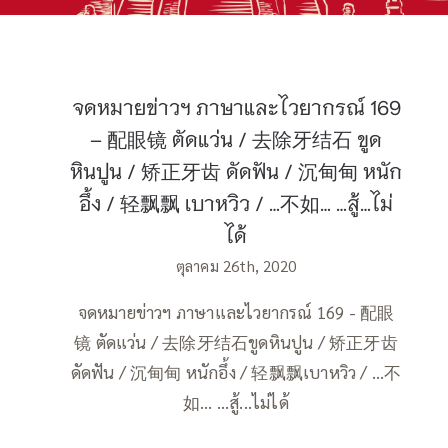
จดหมายข่าวฯ ภาษาและไวยากรณ์ 169
– 配眼镜 ตัดแว่น / 去除牙结石 ขูด
หินปูน / 矫正牙齿 ดัดฟัน / 沉甸甸 หนัก
อึ้ง / 轻飘飘 เบาหวิว / …不如… …สู้…ไม่
ได้
ตุลาคม 26th, 2020
จดหมายข่าวฯ ภาษาและไวยากรณ์ 169 - 配眼
镜 ตัดแว่น / 去除牙结石ขูดหินปูน / 矫正牙齿
ดัดฟัน / 沉甸甸 หนักอึ้ง / 轻飘飘เบาหวิว / …不
如… ...สู้...ไม่ได้