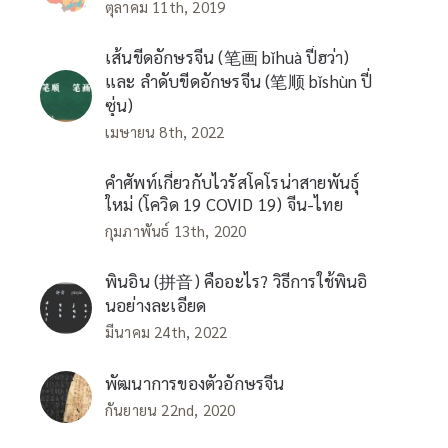
ตุลาคม 11th, 2019
เส้นขีดอักษรจีน (笔画 bǐhuà ปี่ฮว่า)
และ ลำดับขีดอักษรจีน (笔顺 bǐshùn ปี่
ซุ่น)
เมษายน 8th, 2022
คำศัพท์เกี่ยวกับไวรัสโคโรน่าสายพันธุ์
ใหม่ (โควิด 19 COVID 19) จีน-ไทย
กุมภาพันธ์ 13th, 2020
พินอิน (拼音) คืออะไร? วิธีการใช้พินอิ
นอย่างละเอียด
มีนาคม 24th, 2022
พัฒนาการของตัวอักษรจีน
กันยายน 22nd, 2020