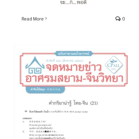
จะ...ก็...พอดี
Read More
0
จดหมายข่าวฯ ภาษาและไวยากรณ์ 166 –
踩水 ถีบขาให้ลอยตัว (ในน้ำ) / 香喷喷
หอมฉุย / 香馥馥 หอมฟุ้ง / 臭烘烘 เหม็น