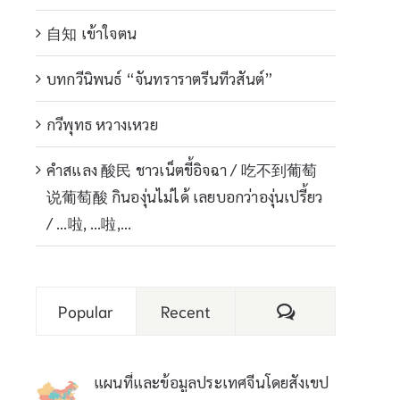
自知 เข้าใจตน
บทกวีนิพนธ์ “จันทราราตรีนทีวสันต์”
กวีพุทธ หวางเหวย
คำสแลง 酸民 ชาวเน็ตขี้อิจฉา / 吃不到葡萄
说葡萄酸 กินองุ่นไม่ได้ เลยบอกว่าองุ่นเปรี้ยว
/ …啦, …啦,…
Comments
Popular
Recent
แผนที่และข้อมูลประเทศจีนโดยสังเขป