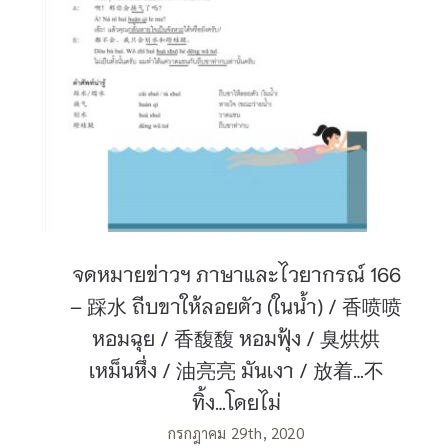
หึ่ง / 油亮亮 มันเงา / 放着…不 ทิ้ง…โดยไม่
จดหมายข่าวฯ ภาษาและไวยากรณ์ 166
– 踩水 ถีบขาให้ลอยตัว (ในน้ำ) / 香喷喷
หอมฉุย / 香馥馥 หอมฟุ้ง / 臭烘烘
เหม็นหึ่ง / 油亮亮 มันเงา / 放着…不
ทิ้ง…โดยไม่
กรกฎาคม 29th, 2020