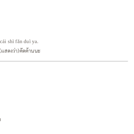
cái shì fǎn duì ya.
(แสดงว่า)คัดค้านนะ
า