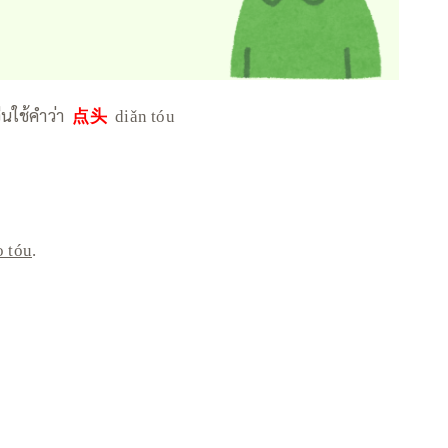
ีนใช้คำว่า
点头
diǎn tóu
o tóu
.