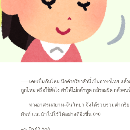
——
เคยเป็นกันไหม นึกคำกริยาคำนี้เป็นภาษาไทย แล้ว
ถูกไหม หรือใช้ยังไง ทำให้ไม่กล้าพูด กลัวจะผิด กลัวค
——
ทาง
อาศรมสยาม-จีนวิทยา จึงได้รวบรวมคำกริยาต่า
ศัพท์ และนำไปใช้ได้อย่างดียิ่งขึ้น 0^0
–> Ep.62 ^o^