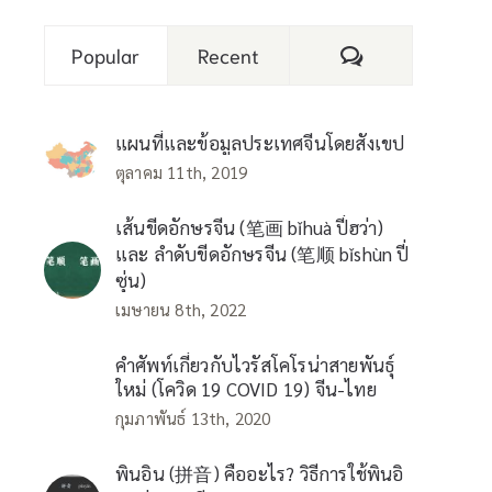
Comments
Popular
Recent
แผนที่และข้อมูลประเทศจีนโดยสังเขป
ตุลาคม 11th, 2019
เส้นขีดอักษรจีน (笔画 bǐhuà ปี่ฮว่า)
และ ลำดับขีดอักษรจีน (笔顺 bǐshùn ปี่
ซุ่น)
เมษายน 8th, 2022
คำศัพท์เกี่ยวกับไวรัสโคโรน่าสายพันธุ์
ใหม่ (โควิด 19 COVID 19) จีน-ไทย
กุมภาพันธ์ 13th, 2020
พินอิน (拼音) คืออะไร? วิธีการใช้พินอิ