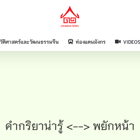
วัติศาสตร์และวัฒนธรรมจีน
ท่องแดนมังกร
VIDEO
คำกริยาน่ารู้ <--> พยักหน้า
คำศัพท์จีน
ภาษาและไวยากรณ์จีน
ศัพท์หมวดจีน
ไวยากรณ์จีน
คำกริยาน่า