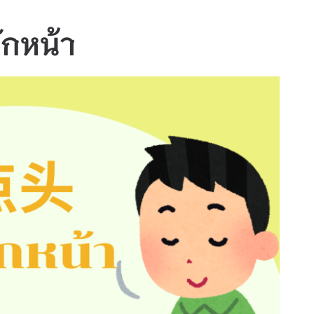
ักหน้า