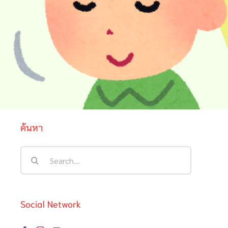
ค้นหา
Search
for:
Social Network