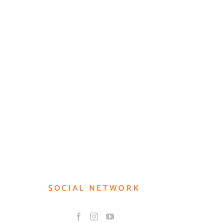
สแลงและสำนวนเกี
การใช้คำว่า 而 / สแลง
การพูดคุยสัพเพเห
#818# หมายถึงอะไร?
得美 ฝันไปเถอะ, เพ
เพ้อเจ้อ
SOCIAL NETWORK