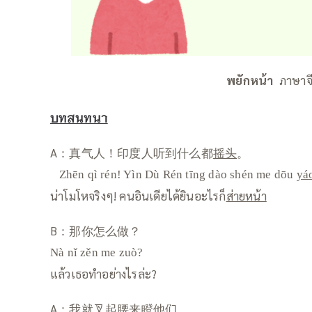
พยักหน้า
ภาษาจ
บทสนทนา
A：真气人！印度人听到什么都
摇头
。
Zhēn qì rén! Yìn Dù Rén tīng dào shén me dōu
yá
น่าโมโหจริงๆ! คนอินเดียได้ยินอะไรก็
ส่ายหน้า
B：那你怎么做？
Nà nǐ zěn me zuò?
แล้วเธอทำอย่างไรล่ะ?
A：我就
叉
起
腰
来瞪他们。