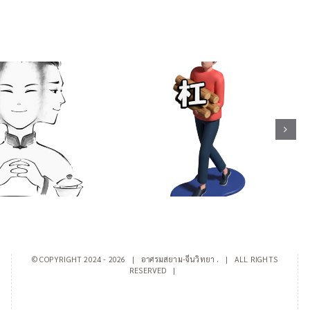
อยู่เป็น” / 死马当
คำสแลง 杠精 / 抬杠 จับผิด
ต็มที่เผื่อจะมี
เพื่อโต้คารมกัน, (หาเรื่อง)
ิย์ / 聪明反被聪明
ขัดแย้ง, ชอบขัด, ขอให้ได้
มักตกเป็นเหยื่อ
ขัด, ขวางโลก
ลาดของตนเอง
© COPYRIGHT 2024 -
2026 | อาศรมสยาม-จีนวิทยา
.
| ALL RIGHTS
RESERVED |