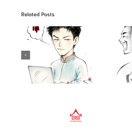
Related Posts
คำสแลง “
คำสแลง 酸民 ชาวเน็ตขี้
做活马医 ทำเ
อิจฉา / 吃不到葡萄说葡萄
ปาฏิหาร
酸 กินองุ่นไม่ได้ เลยบอกว่า
误 คนฉลาด
องุ่นเปรี้ยว / …啦, …啦,…
ความฉ