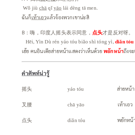
Wǒ jiù
chā
qǐ
yāo
lái dèng tā men.
ฉันก็
เท้าเอว
แล้วจ้องพวกเขาน่ะสิ
B：嗨，印度人摇头表示同意，
点头
才是反对呀。
Hēi, Yìn Dù rén yáo tóu biǎo shì tóng yì,
diǎn tóu
เฮ้ย คนอินเดียส่ายหน้าแสดงว่าเห็นด้วย
พยักหน้า
ถึงจะ
คำศัพท์น่ารู้
摇头
ส่ายหน้า
yáo tóu
叉腰
เท้าเอว
chā yāo
点头
พยักหน้
diǎn tóu