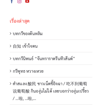
เรื่องล่าสุด
บทกวีของตันหลิม
自知 เข้าใจตน
บทกวีนิพนธ์ “จันทราราตรีนทีวสันต์”
กวีพุทธ หวางเหวย
คำสแลง 酸民 ชาวเน็ตขี้อิจฉา / 吃不到葡萄
说葡萄酸 กินองุ่นไม่ได้ เลยบอกว่าองุ่นเปรี้ยว
/ …啦, …啦,…