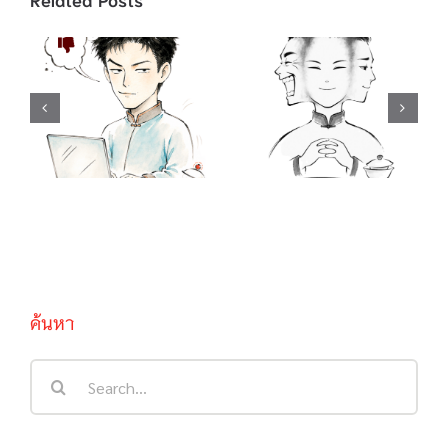
คำสแลง “อยู่เป็น”
คำสแลง 酸民 ชาว
/ 死马当做活马医
เน็ตขี้อิจฉา / 吃不
ทำเต็มที่เผื่อจะมี
到葡萄说葡萄酸
ปาฏิหาริย์ / 聪明
กินองุ่นไม่ได้ เลย
反被聪明误 คน
บอกว่าองุ่นเปรี้ยว
ฉลาดมักตกเป็น
/ …啦, …啦,…
เหยื่อความฉลาด
ของตนเอง
ค้นหา
Search
for: