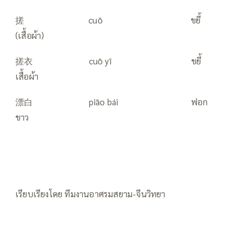
搓 cuō ขยี้
(เสื้อผ้า)
搓衣 cuō yī ขยี้
เสื้อผ้า
漂白 piāo bái ฟอก
ขาว
เรียบเรียงโดย ทีมงานอาศรมสยาม-จีนวิทยา