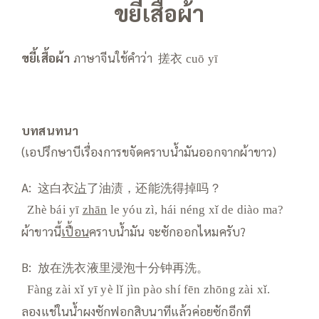
ขยี้เสื้อผ้า
ขยี้เสื้อผ้า
ภาษาจีนใช้คำว่า 搓衣
cuō yī
บทสนทนา
(เอปรึกษาบีเรื่องการขจัดคราบน้ำมันออกจากผ้าขาว)
A: 这白衣
沾
了油渍，还能洗得掉吗？
Zhè bái yī
zhān
le yóu zì, hái néng xǐ de diào ma?
ผ้าขาวนี้
เปื้อน
คราบน้ำมัน จะซักออกไหมครับ?
B: 放在洗衣液里浸泡十分钟再洗。
Fàng zài xǐ yī yè lǐ jìn pào shí fēn zhōng zài xǐ.
ลองแช่ในน้ำผงซักฟอกสิบนาทีแล้วค่อยซักอีกที