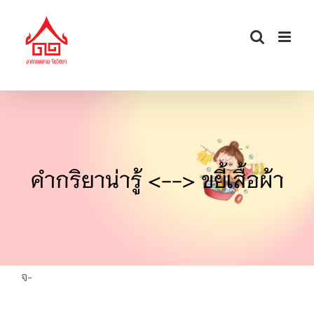
Skip
to
content
คำกริยาน่ารู้ <--> ขยี้เสื้อผ้า
จ-