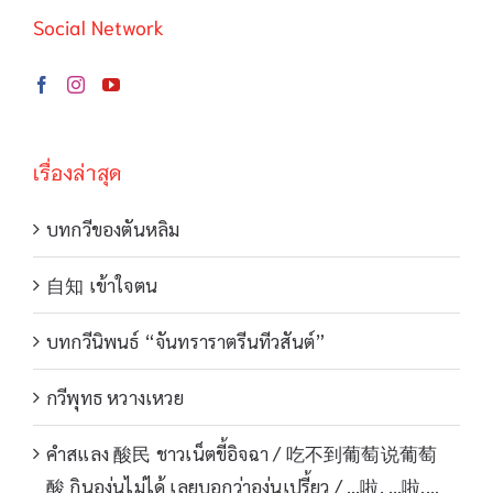
Social Network
เรื่องล่าสุด
บทกวีของตันหลิม
自知 เข้าใจตน
บทกวีนิพนธ์ “จันทราราตรีนทีวสันต์”
กวีพุทธ หวางเหวย
คำสแลง 酸民 ชาวเน็ตขี้อิจฉา / 吃不到葡萄说葡萄
酸 กินองุ่นไม่ได้ เลยบอกว่าองุ่นเปรี้ยว / …啦, …啦,…