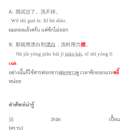
A: 我试过了。洗不掉。
Wǒ shì guò le. Xǐ bù diào.
ผมลองแล้วครับ แต่ซักไม่ออก
B:
那就用漂白剂
漂白
，洗时用力
搓
。
Nà jiù yòng piāo bái jì
piāo bái
, xǐ shí yòng lì
cuō
.
อย่างนั้นก็ใช้สารฟอกขาว
ฟอกขาว
ดู เวลาซักออกแรง
ขยี้
หน่อย
คำศัพท์น่ารู้
沾 zhān เปื้อน
(คราบ)