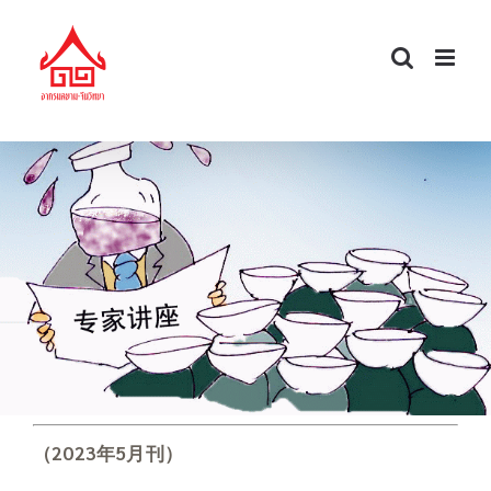
Skip
to
content
（
2023
年
5
月刊）