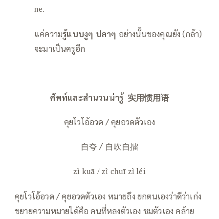
ne.
แค่ความ
รู้แบบงูๆ ปลาๆ
อย่างนั้นของคุณยัง (กล้า)
จะมาเป็นครูอีก
ศัพท์และสำนวนน่ารู้
实用惯用语
คุยโวโอ้อวด / คุยอวดตัวเอง
自夸 / 自吹自擂
zì kuā / zì chuī zì léi
คุยโวโอ้อวด / คุยอวดตัวเอง หมายถึง ยกตนเองว่าดีว่าเก่ง
ขยายความหมายได้คือ คนที่หลงตัวเอง ชมตัวเอง คล้าย