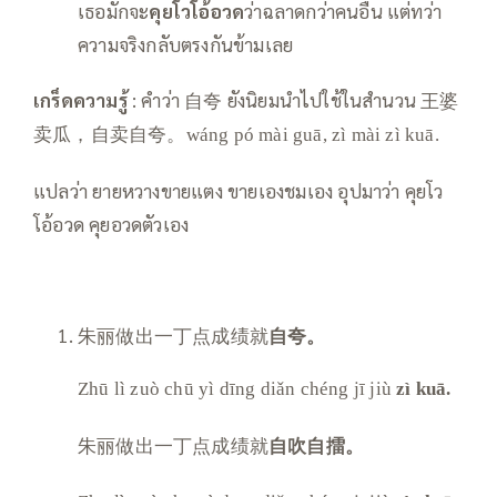
เธอมักจะ
คุยโวโอ้อวด
ว่าฉลาดกว่าคนอื่น แต่ทว่า
ความจริงกลับตรงกันข้ามเลย
เกร็ดความรู้
: คำว่า 自夸 ยังนิยมนำไปใช้ในสำนวน 王婆
卖瓜，自卖自夸。
wáng pó mài guā, zì mài zì kuā.
แปลว่า ยายหวางขายแตง ขายเองชมเอง อุปมาว่า คุยโว
โอ้อวด คุยอวดตัวเอง
朱丽做出一丁点成绩就
自夸。
Zhū lì zuò chū yì dīng diǎn chéng jī jiù
zì kuā.
朱丽做出一丁点成绩就
自吹自擂。