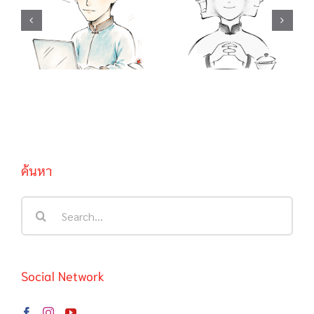
เน็ตขี้อิจฉา / 吃不
ทำเต็มที่เผื่อจะมี
到葡萄说葡萄酸
ปาฏิหาริย์ / 聪明
กินองุ่นไม่ได้ เลย
反被聪明误 คน
บอกว่าองุ่นเปรี้ยว
ฉลาดมักตกเป็น
/ …啦, …啦,…
เหยื่อความฉลาด
ของตนเอง
ค้นหา
Search
for:
Social Network