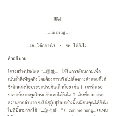
…哪能…
…nǎ néng…
…จะ…ได้อย่างไร… / …จะ…ได้ยังไง…
คำอธิบาย
โครงสร้างประโยค “…哪能…” ใช้ในการย้อนถามเพื่อ
เน้นย้ำสิ่งที่พูดถึง โดยต้องการหรือไม่ต้องการคำตอบก็ได้
ซึ่งมักแฝงนัยประชดประชันเล็กน้อย เช่น 1. เขารักเธอ
ขนาดนั้น จะพูดโกหกกับเธอได้ยังไง 2. เงินที่หามาด้วย
ความยากลำบาก จะใช้สุรุ่ยสุร่ายอย่างนี้เหมือนคุณได้ยังไง
ในที่นี้สามารถใช้ “…怎么能…” (…zěn me néng…) แทน