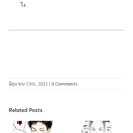
ไง
มิถุนายน 13th, 2023
|
0 Comments
Related Posts
คำสแลง “อยู่เป็น”
คำสแลง 酸民 ชาว
/ 死马当做活马医