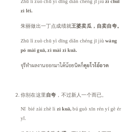
Zhū lì zuò chū yì dīng diǎn chéng jī jiù
zì chuī
zì léi.
朱丽做出一丁点成绩就
王婆卖瓜，自卖自夸。
Zhū lì zuò chū yì dīng diǎn chéng jī jiù
wáng
pó mài guā, zì mài zì kuā.
จุรีทำผลงานออกมาได้น้อยนิดก็
คุยโวโอ้อวด
你别在这里
自夸
，不过新人一个而已。
Nǐ bié zài zhè li
zì kuā,
bú guò xīn rén yí gè ér
yǐ.