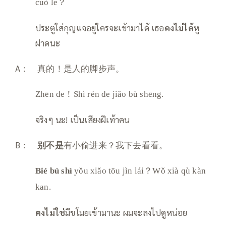
cuò le？
ประตูใส่กุญแจอยู่ใครจะเข้ามาได้ เธอ
คงไม่ได้
หู
ฝาดนะ
A： 真的！是人的脚步声。
Zhēn de！Shì rén de jiǎo bù shēng.
จริงๆ นะ! เป็นเสียงฝีเท้าคน
B：
别不是
有小偷进来？我下去看看。
Bié bú shì
yǒu xiǎo tōu jìn lái？Wǒ xià qù kàn
kan.
คงไม่ใช่
มีขโมยเข้ามานะ ผมจะลงไปดูหน่อย