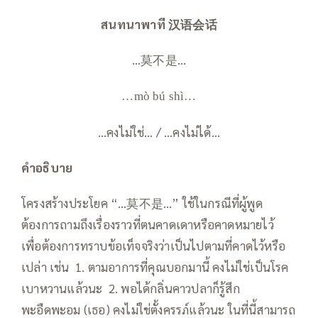
สนทนาพาที
汉语会话
…莫不是…
…mò bú shì…
…คงไม่ใช่… / …คงไม่ได้…
คำอธิบาย
โครงสร้างประโยค “…莫不是…” ใช้ในกรณีที่ผู้พูด
ต้องการถามถึงเรื่องราวที่ตนคาดเดาหรือคาดหมายไว้
เพื่อต้องการทราบข้อเท็จจริงว่าเป็นไปตามที่คาดไว้หรือ
เปล่า เช่น 1. ตามอาการที่คุณบอกมานี้ คงไม่ใช่เป็นโรค
เบาหวานแล้วนะ 2. พอได้กลิ่นคาวปลาก็รู้สึก
พะอืดพะอม (เธอ) คงไม่ใช่ตั้งครรภ์แล้วนะ ในที่นี้สามารถ