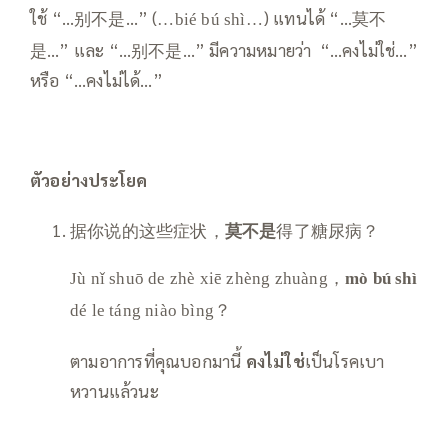
ใช้ “…别不是…” (
) แทนได้ “…莫不
…bié bú shì…
是…” และ “…别不是…” มีความหมายว่า “…คงไม่ใช่…”
หรือ “…คงไม่ได้…”
ตัวอย่างประโยค
据你说的这些症状，
莫不是
得了糖尿病？
Jù nǐ shuō de zhè xiē zhèng zhuàng，
mò bú shì
dé le táng niào bìng？
ตามอาการที่คุณบอกมานี้
คงไม่ใช่
เป็นโรคเบา
หวานแล้วนะ