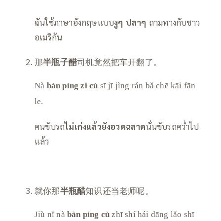
ฉันใช้ภาษาอังกฤษแบบ
งูๆ ปลาๆ
ถามทางกับชาว
อเมริกัน
那
半瓶子醋
司机竟然把车开翻了。
Nà
bàn píng zi cù
sī jī jìng rán bǎ chē kāi fān
le.
คนขับรถ
ไม่เก่งแล้วยังอวดฉลาด
นั่นขับรถคว่ำไป
แล้ว
就你那
半瓶醋
知识还当老师呢。
Jiù nǐ nà
bàn píng cù
zhī shí hái dāng lǎo shī