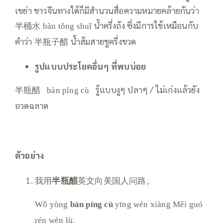
เขย่า ชาวจีนทางใต้ก็มีสำนวนสื่อความหมายคล้ายกันว่า
半桶水
น้ำครึ่งถัง ซึ่งมีการใช้เหมือนกับ
bàn tǒng shuǐ
คำว่า 半瓶子醋 น้ำส้มสายชูครึ่งขวด
รูปแบบประโยคอื่นๆ ที่พบบ่อย
半瓶醋
รู้แบบงูๆ ปลาๆ / ไม่เก่งแล้วยัง
bàn píng cù
อวดฉลาด
ตัวอย่าง
我用
半瓶醋
英文向美国人问路。
Wǒ yòng
bàn píng cù
yīng wén xiàng Měi guó
rén wèn lù.