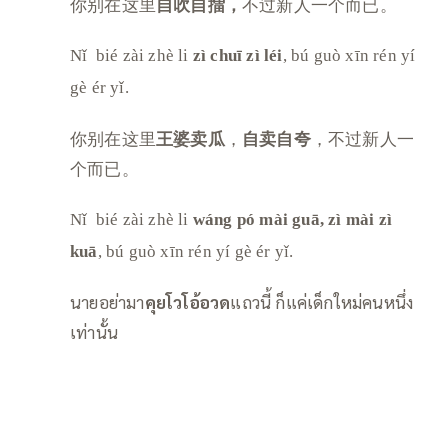
你别在这里
自吹自擂，
不过新人一个而已。
Nǐ bié zài zhè li
zì chuī zì léi
, bú guò xīn rén yí
gè ér yǐ.
你别在这里
王婆卖瓜
，
自卖自夸
，不过新人一
个而已。
Nǐ bié zài zhè li
wáng pó mài guā,
zì mài zì
kuā
, bú guò xīn rén yí gè ér yǐ.
นายอย่ามา
คุยโวโอ้อวด
แถวนี้ ก็แค่เด็กใหม่คนหนึ่ง
เท่านั้น