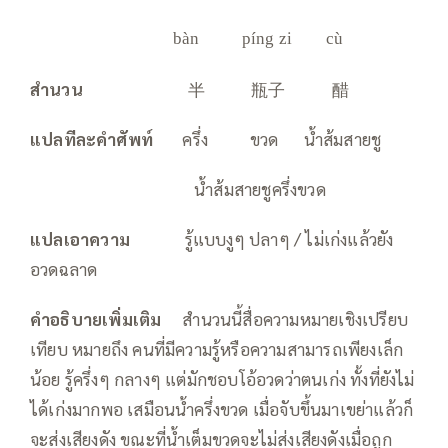
bàn píng zi cù
สำนวน
半 瓶子 醋
แปลทีละคำศัพท์
ครึ่ง ขวด น้ำส้มสายชู
น้ำส้มสายชูครึ่งขวด
แปลเอาความ
รู้แบบงูๆ ปลาๆ / ไม่เก่งแล้วยัง
อวดฉลาด
คำอธิบายเพิ่มเติม
สำนวนนี้สื่อความหมายเชิงเปรียบ
เทียบ หมายถึง คนที่มีความรู้หรือความสามารถเพียงเล็ก
น้อย รู้ครึ่งๆ กลางๆ แต่มักชอบโอ้อวดว่าตนเก่ง ทั้งที่ยังไม่
ได้เก่งมากพอ เสมือนน้ำครึ่งขวด เมื่อจับขึ้นมาเขย่าแล้วก็
จะส่งเสียงดัง ขณะที่น้ำเต็มขวดจะไม่ส่งเสียงดังเมื่อถูก