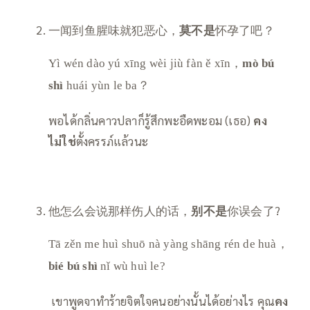
一闻到鱼腥味就犯恶心，
莫不是
怀孕了吧？
Yì wén dào yú xīng wèi jiù fàn ě xīn，
mò bú
shì
huái yùn le ba？
พอได้กลิ่นคาวปลาก็รู้สึกพะอืดพะอม (เธอ)
คง
ไม่ใช่
ตั้งครรภ์แล้วนะ
他怎么会说那样伤人的话，
别不是
你误会了?
Tā zěn me huì shuō nà yàng shāng rén de huà，
bié bú shì
nǐ wù huì le?
เขาพูดจาทำร้ายจิตใจคนอย่างนั้นได้อย่างไร คุณ
คง