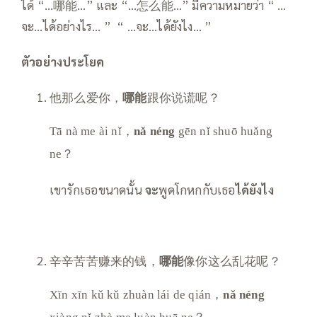
ได้ “…哪能…” และ “…怎么能…” มีความหมายว่า “ …
จะ…ได้อย่างไร… ” “ …จะ…ได้ยังไง… ”
ตัวอย่างประโยค
他那么爱你，
哪能
跟你说谎呢？
Tā nà me ài nǐ，
nǎ néng
gēn nǐ shuō huǎng
ne？
เขารักเธอขนาดนั้น
จะ
พูดโกหกกับเธอ
ได้ยังไง
辛辛苦苦赚来的钱，
哪能
像你这么乱花呢？
Xīn xīn kǔ kǔ zhuàn lái de qián，
nǎ néng