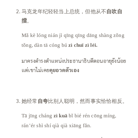
马克龙年纪轻轻当上总统，但他从不
自吹自
擂
。
Mǎ kè lóng nián jì qīng qīng dāng shàng zǒng
tǒng, dàn tā cóng bú
zì chuī zì léi.
มาครงดํารงตําแหน่งประธานาธิบดีตอนอายุยังน้อย
แต่เขาไม่เคย
คุยอวดตัวเอง
她经常
自夸
比别人聪明，然而事实恰恰相反。
Tā jīng cháng
zì kuā
bǐ bié rén cōng míng,
rán’ér shì shí qià qià xiāng fǎn.