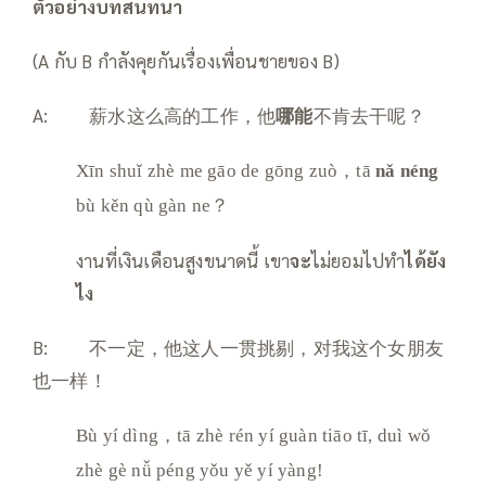
ตัวอย่างบทสนทนา
(A กับ B กำลังคุยกันเรื่องเพื่อนชายของ B)
A: 薪水这么高的工作，他
哪能
不肯去干呢？
Xīn shuǐ zhè me gāo de gōng zuò，tā
nǎ néng
bù kěn qù gàn ne？
งานที่เงินเดือนสูงขนาดนี้ เขา
จะ
ไม่ยอมไปทำ
ได้ยัง
ไง
B: 不一定，他这人一贯挑剔，对我这个女朋友
也一样！
Bù yí dìng，tā zhè rén yí guàn tiāo tī, duì wǒ
zhè gè nǚ péng yǒu yě yí yàng!