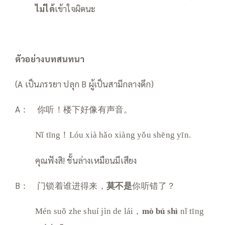
ไม่ได้
เข้าใจผิดนะ
ตัวอย่างบทสนทนา
(A เป็นภรรยา ปลุก B ผู้เป็นสามีกลางดึก)
A： 你听！楼下好像有声音。
Nǐ tīng！Lóu xià hǎo xiàng yǒu shēng yīn.
คุณฟังสิ! ชั้นล่างเหมือนมีเสียง
B： 门锁着谁进得来，
莫不是
你听错了？
Mén suǒ zhe shuí jìn de lái，
mò bú shì
nǐ tīng