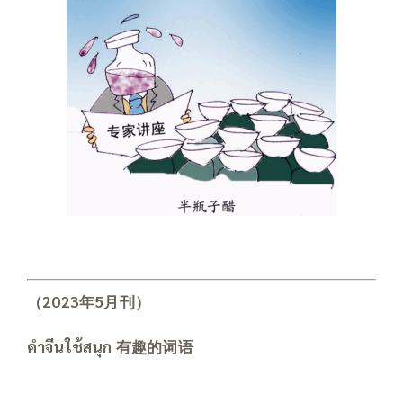
（
2023
年
5
月刊）
คำจีนใช้สนุก
有趣的词语