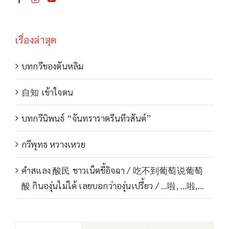
เรื่องล่าสุด
บทกวีของตันหลิม
自知 เข้าใจตน
บทกวีนิพนธ์ “จันทราราตรีนทีวสันต์”
กวีพุทธ หวางเหวย
คำสแลง 酸民 ชาวเน็ตขี้อิจฉา / 吃不到葡萄说葡萄
酸 กินองุ่นไม่ได้ เลยบอกว่าองุ่นเปรี้ยว / …啦, …啦,…