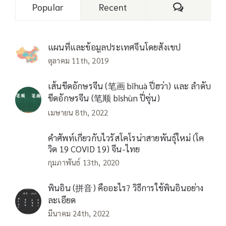
Comments
Popular
Recent
แผนที่และข้อมูลประเทศจีนโดยสังเขป
ตุลาคม 11th, 2019
เส้นขีดอักษรจีน (笔画 bǐhuà ปี่ฮว่า) และ ลำดับ
ขีดอักษรจีน (笔顺 bǐshùn ปี่ซุ่น)
เมษายน 8th, 2022
คำศัพท์เกี่ยวกับไวรัสโคโรน่าสายพันธุ์ใหม่ (โค
วิด 19 COVID 19) จีน-ไทย
กุมภาพันธ์ 13th, 2020
พินอิน (拼音) คืออะไร? วิธีการใช้พินอินอย่าง
ละเอียด
มีนาคม 24th, 2022