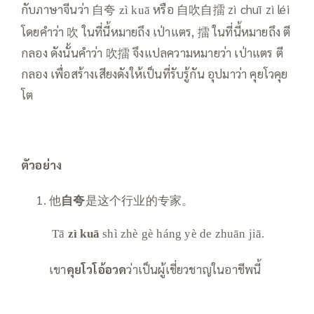
กับภาษาจีนว่า 自夸
หรือ 自吹自擂 zì chuī zì léi
zì kuā
โดยคำว่า 吹 ในที่นี้หมายถึง เป่าแตร, 擂 ในที่นี้หมายถึง ตี
กลอง ดังนั้นคำว่า 吹擂 จึงแปลความหมายว่า เป่าแตร ตี
กลอง เพื่อสร้างเสียงดังให้เป็นที่รับรู้กัน อุปมาว่า คุยโวคุย
โต
ตัวอย่าง
他
自夸
是这个行业的专家。
Tā
zì kuā
shì zhè gè háng yè de zhuān jiā.
เขา
คุยโวโอ้อวด
ว่าเป็นผู้เชี่ยวชาญในอาชีพนี้