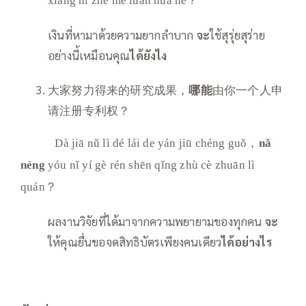
xiàng nǐ zhè me luàn huā ne？
เงินที่หามาด้วยความยากลำบาก
จะ
ใช้สุรุ่ยสุร่าย
อย่างนี้เหมือนคุณ
ได้ยังไง
大家努力得来的研究成果，
哪能
由你一个人申
请注册专利权？
Dà jiā nǔ lì dé lái de yán jiū chéng guǒ，
nǎ
néng
yóu nǐ yí gè rén shēn qǐng zhù cè zhuān lì
quán？
ผลงานวิจัยที่ได้มาจากความพยายามของทุกคน
จะ
ให้คุณยื่นขอจดสิทธิบัตรเพียงคนเดียว
ได้อย่างไร