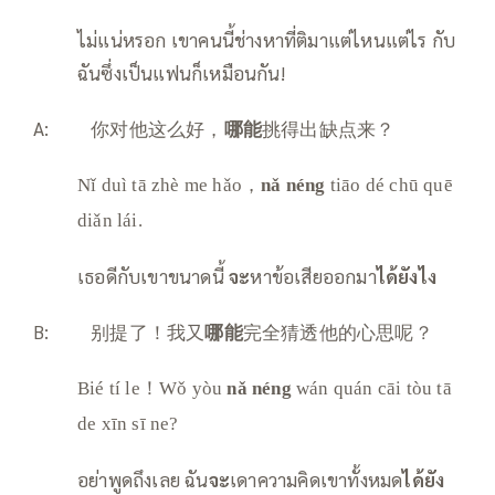
ไม่แน่หรอก เขาคนนี้ช่างหาที่ติมาแต่ไหนแต่ไร กับ
ฉันซึ่งเป็นแฟนก็เหมือนกัน!
A: 你对他这么好，
哪能
挑得出缺点来？
Nǐ duì tā zhè me hǎo，
nǎ néng
tiāo dé chū quē
diǎn lái.
เธอดีกับเขาขนาดนี้
จะ
หาข้อเสียออกมา
ได้ยังไง
B: 别提了！我又
哪能
完全猜透他的心思呢？
Bié tí le！Wǒ yòu
nǎ néng
wán quán cāi tòu tā
de xīn sī ne?
อย่าพูดถึงเลย ฉัน
จะ
เดาความคิดเขาทั้งหมด
ได้ยัง