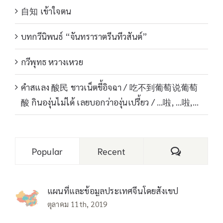
自知 เข้าใจตน
บทกวีนิพนธ์ “จันทราราตรีนทีวสันต์”
กวีพุทธ หวางเหวย
คำสแลง 酸民 ชาวเน็ตขี้อิจฉา / 吃不到葡萄说葡萄
酸 กินองุ่นไม่ได้ เลยบอกว่าองุ่นเปรี้ยว / …啦, …啦,…
Comments
Popular
Recent
แผนที่และข้อมูลประเทศจีนโดยสังเขป
ตุลาคม 11th, 2019