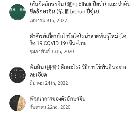
เส้นขีดอักษรจีน (笔画 bǐhuà ปี่ฮว่า) และ ลำดับ
ขีดอักษรจีน (笔顺 bǐshùn ปี่ซุ่น)
เมษายน 8th, 2022
คำศัพท์เกี่ยวกับไวรัสโคโรน่าสายพันธุ์ใหม่ (โค
วิด 19 COVID 19) จีน-ไทย
กุมภาพันธ์ 13th, 2020
พินอิน (拼音) คืออะไร? วิธีการใช้พินอินอย่าง
ละเอียด
มีนาคม 24th, 2022
พัฒนาการของตัวอักษรจีน
กันยายน 22nd, 2020