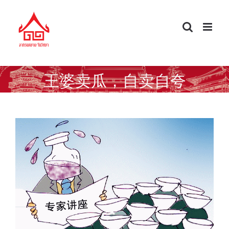
Skip
to
content
王婆卖瓜，自卖自夸
半瓶子醋 รู้แบบงูๆ ปลาๆ / ไม่เก่งแล้วยัง
อวดฉลาด / 自夸 / 自吹自擂 คุยโวโอ้อวด
/ คุยอวดตัวเอง /…莫不是… …คงไม่ใช่… / …
คงไม่ได้… / …哪能… …จะ…ได้อย่างไร… / …
จะ…ได้ยังไง…