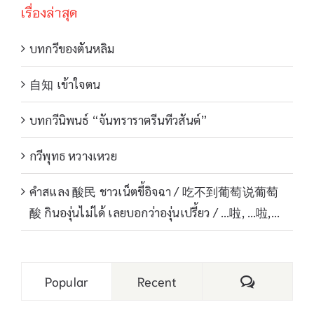
เรื่องล่าสุด
บทกวีของตันหลิม
自知 เข้าใจตน
บทกวีนิพนธ์ “จันทราราตรีนทีวสันต์”
กวีพุทธ หวางเหวย
คำสแลง 酸民 ชาวเน็ตขี้อิจฉา / 吃不到葡萄说葡萄
酸 กินองุ่นไม่ได้ เลยบอกว่าองุ่นเปรี้ยว / …啦, …啦,…
Comments
Popular
Recent