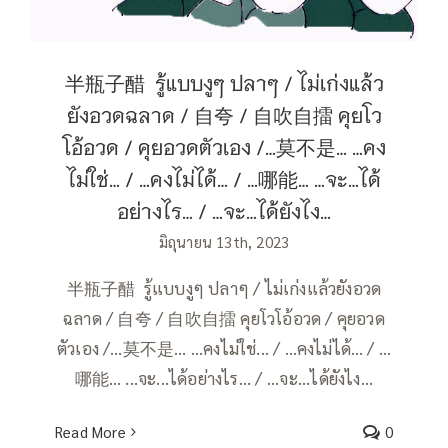
半瓶子醋 รู้แบบงูๆ ปลาๆ / ไม่เก่งแล้ว
ยังอวดฉลาด / 自夸 / 自吹自擂 คุยโว
โอ้อวด / คุยอวดตัวเอง /…莫不是… …คง
ไม่ใช่… / …คงไม่ได้… / …哪能… …จะ…ได้
อย่างไร… / …จะ…ได้ยังไง…
มิถุนายน 13th, 2023
半瓶子醋 รู้แบบงูๆ ปลาๆ / ไม่เก่งแล้วยังอวด
ฉลาด / 自夸 / 自吹自擂 คุยโวโอ้อวด / คุยอวด
ตัวเอง /…莫不是… ...คงไม่ใช่... / …คงไม่ได้… / …
哪能… ...จะ...ได้อย่างไร... / ...จะ...ได้ยังไง...
Read More
0