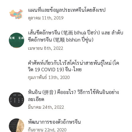
แผนที่และข้อมูลประเทศจีนโดยสังเขป
ตุลาคม 11th, 2019
เส้นขีดอักษรจีน (笔画 bǐhuà ปี่ฮว่า) และ ลำดับ
ขีดอักษรจีน (笔顺 bǐshùn ปี่ซุ่น)
เมษายน 8th, 2022
คำศัพท์เกี่ยวกับไวรัสโคโรน่าสายพันธุ์ใหม่ (โค
วิด 19 COVID 19) จีน-ไทย
กุมภาพันธ์ 13th, 2020
พินอิน (拼音) คืออะไร? วิธีการใช้พินอินอย่าง
ละเอียด
มีนาคม 24th, 2022
พัฒนาการของตัวอักษรจีน
กันยายน 22nd, 2020