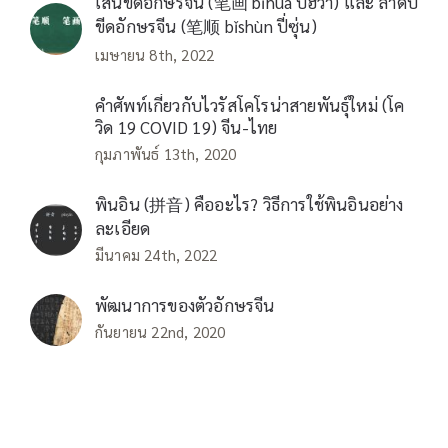
เส้นขีดอักษรจีน (笔画 bǐhuà ปี่ฮว่า) และ ลำดับ
ขีดอักษรจีน (笔顺 bǐshùn ปี่ซุ่น)
เมษายน 8th, 2022
คำศัพท์เกี่ยวกับไวรัสโคโรน่าสายพันธุ์ใหม่ (โค
วิด 19 COVID 19) จีน-ไทย
กุมภาพันธ์ 13th, 2020
พินอิน (拼音) คืออะไร? วิธีการใช้พินอินอย่าง
ละเอียด
มีนาคม 24th, 2022
พัฒนาการของตัวอักษรจีน
กันยายน 22nd, 2020