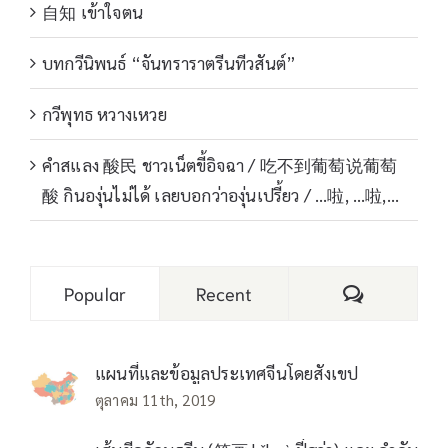
自知 เข้าใจตน
บทกวีนิพนธ์ “จันทราราตรีนทีวสันต์”
กวีพุทธ หวางเหวย
คำสแลง 酸民 ชาวเน็ตขี้อิจฉา / 吃不到葡萄说葡萄
酸 กินองุ่นไม่ได้ เลยบอกว่าองุ่นเปรี้ยว / …啦, …啦,…
Comments
Popular
Recent
แผนที่และข้อมูลประเทศจีนโดยสังเขป
ตุลาคม 11th, 2019