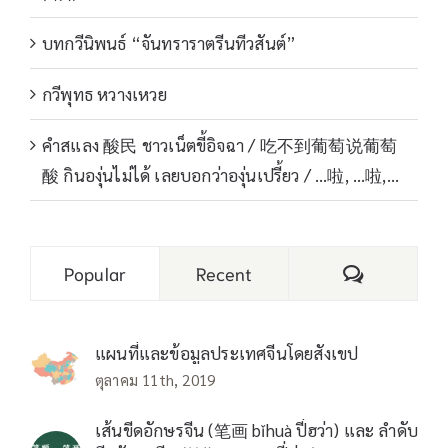
บทกวีนิพนธ์ “จันทราราตรีนทีวสันต์”
กวีพุทธ หวางเหวย
คำสแลง 酸民 ชาวเน็ตขี้อิจฉา / 吃不到葡萄说葡萄
酸 กินองุ่นไม่ได้ เลยบอกว่าองุ่นเปรี้ยว / …啦, …啦,…
Comments
Popular
Recent
แผนที่และข้อมูลประเทศจีนโดยสังเขป
ตุลาคม 11th, 2019
เส้นขีดอักษรจีน (笔画 bǐhuà ปี่ฮว่า) และ ลำดับ