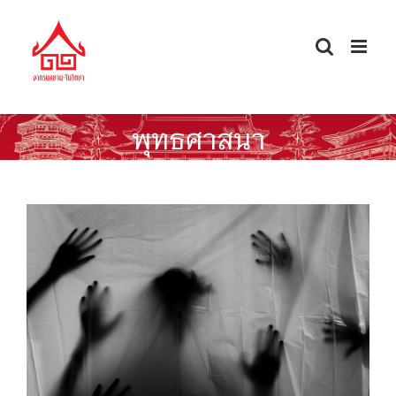
Skip
to
content
พุทธศาสนา
วัฒนธรรมเรื่องผีและวิญญาณของจีน