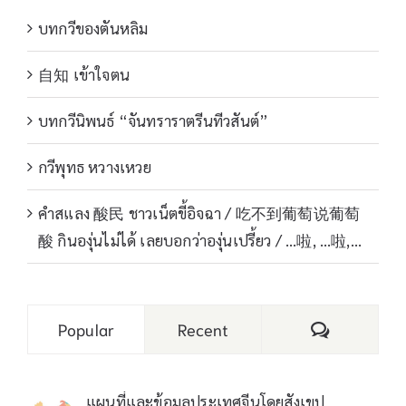
บทกวีของตันหลิม
自知 เข้าใจตน
บทกวีนิพนธ์ “จันทราราตรีนทีวสันต์”
กวีพุทธ หวางเหวย
คำสแลง 酸民 ชาวเน็ตขี้อิจฉา / 吃不到葡萄说葡萄
酸 กินองุ่นไม่ได้ เลยบอกว่าองุ่นเปรี้ยว / …啦, …啦,…
Comments
Popular
Recent
แผนที่และข้อมูลประเทศจีนโดยสังเขป