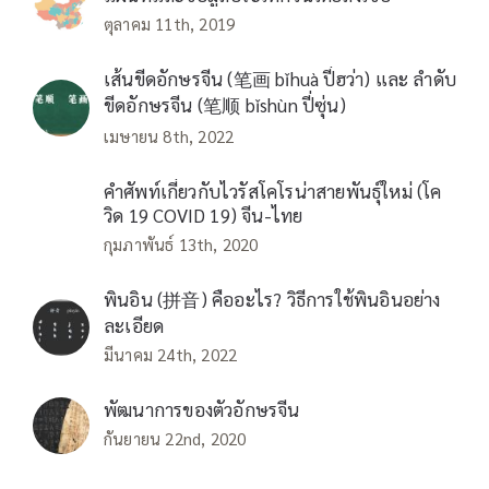
ตุลาคม 11th, 2019
เส้นขีดอักษรจีน (笔画 bǐhuà ปี่ฮว่า) และ ลำดับ
ขีดอักษรจีน (笔顺 bǐshùn ปี่ซุ่น)
เมษายน 8th, 2022
คำศัพท์เกี่ยวกับไวรัสโคโรน่าสายพันธุ์ใหม่ (โค
วิด 19 COVID 19) จีน-ไทย
กุมภาพันธ์ 13th, 2020
พินอิน (拼音) คืออะไร? วิธีการใช้พินอินอย่าง
ละเอียด
มีนาคม 24th, 2022
พัฒนาการของตัวอักษรจีน
กันยายน 22nd, 2020