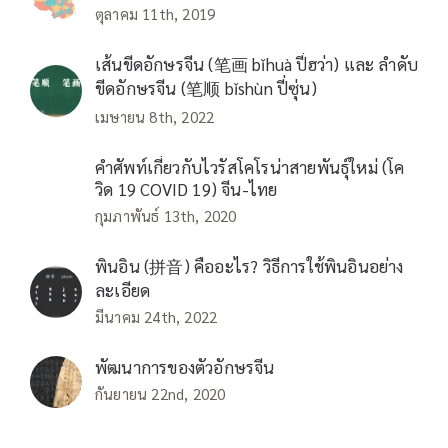
ตุลาคม 11th, 2019
เส้นขีดอักษรจีน (笔画 bǐhuà ปี่ฮว่า) และ ลำดับ
ขีดอักษรจีน (笔顺 bǐshùn ปี่ซุ่น)
เมษายน 8th, 2022
คำศัพท์เกี่ยวกับไวรัสโคโรน่าสายพันธุ์ใหม่ (โค
วิด 19 COVID 19) จีน-ไทย
กุมภาพันธ์ 13th, 2020
พินอิน (拼音) คืออะไร? วิธีการใช้พินอินอย่าง
ละเอียด
มีนาคม 24th, 2022
พัฒนาการของตัวอักษรจีน
กันยายน 22nd, 2020