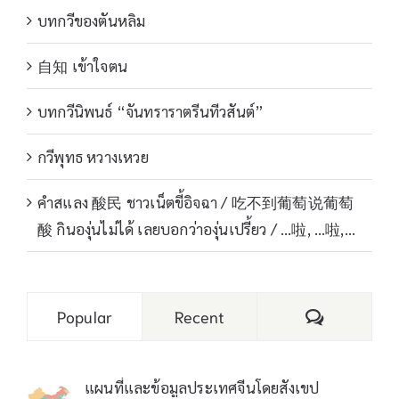
บทกวีของตันหลิม
自知 เข้าใจตน
บทกวีนิพนธ์ “จันทราราตรีนทีวสันต์”
กวีพุทธ หวางเหวย
คำสแลง 酸民 ชาวเน็ตขี้อิจฉา / 吃不到葡萄说葡萄
酸 กินองุ่นไม่ได้ เลยบอกว่าองุ่นเปรี้ยว / …啦, …啦,…
Comments
Popular
Recent
แผนที่และข้อมูลประเทศจีนโดยสังเขป