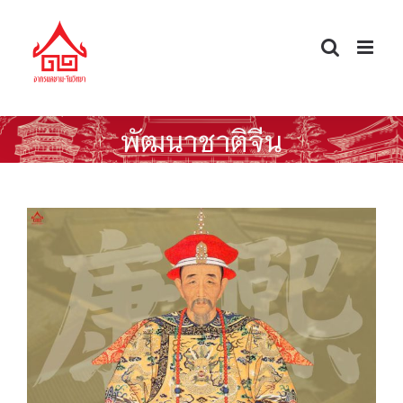
Skip
to
content
พัฒนาชาติจีน
จักรพรรดิคังซีกับ 5 กุศโลบายในการ
พัฒนาชาติจีน