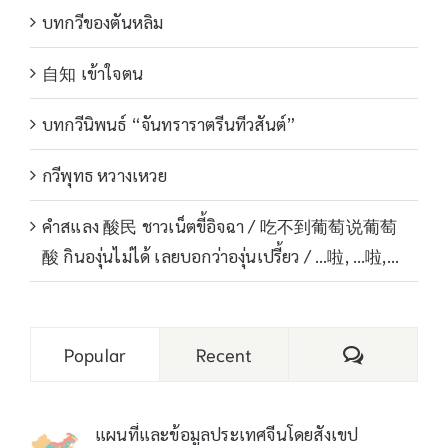
บทกวีของตันหลิม
自知 เข้าใจตน
บทกวีนิพนธ์ “จันทราราตรีนทีวสันต์”
กวีพุทธ หวางเหวย
คำสแลง 酸民 ชาวเน็ตขี้อิจฉา / 吃不到葡萄说葡萄
酸 กินองุ่นไม่ได้ เลยบอกว่าองุ่นเปรี้ยว / …啦, …啦,…
Comments
Popular
Recent
แผนที่และข้อมูลประเทศจีนโดยสังเขป