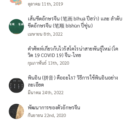
ตุลาคม 11th, 2019
เส้นขีดอักษรจีน (笔画 bǐhuà ปี่ฮว่า) และ ลำดับ
ขีดอักษรจีน (笔顺 bǐshùn ปี่ซุ่น)
เมษายน 8th, 2022
คำศัพท์เกี่ยวกับไวรัสโคโรน่าสายพันธุ์ใหม่ (โค
วิด 19 COVID 19) จีน-ไทย
กุมภาพันธ์ 13th, 2020
พินอิน (拼音) คืออะไร? วิธีการใช้พินอินอย่าง
ละเอียด
มีนาคม 24th, 2022
พัฒนาการของตัวอักษรจีน
กันยายน 22nd, 2020