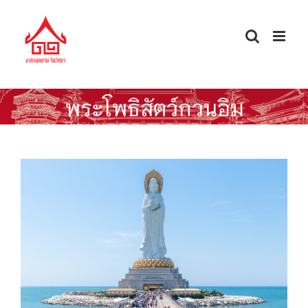
Skip
to
content
พระโพธิสัตว์กวนอิม
“หนานซาน” พุทธสถานแดนทักษิณของจีน