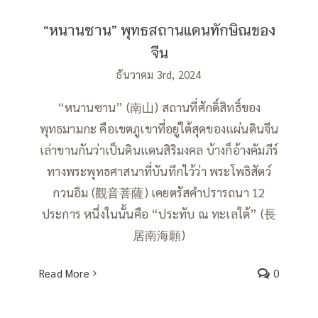
“หนานซาน” พุทธสถานแดนทักษิณของ
จีน
ธันวาคม 3rd, 2024
“หนานซาน” (南山) สถานที่ศักดิ์สิทธิ์ของ
พุทธมามกะ คือเขตภูเขาที่อยู่ใต้สุดของแผ่นดินจีน
เล่าขานกันว่าเป็นดินแดนสิริมงคล บ้างก็อ้างคัมภีร์
ทางพระพุทธศาสนาที่บันทึกไว้ว่า พระโพธิสัตว์
กวนอิม (觀音菩薩) เคยตรัสคำปรารถนา 12
ประการ หนึ่งในนั้นคือ “ประทับ ณ ทะเลใต้” (長
居南海願)
Read More
0