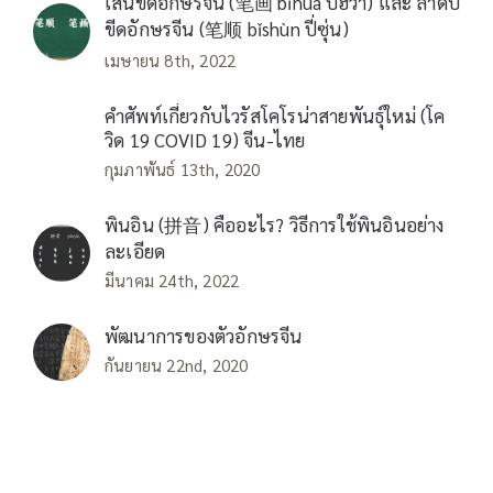
เส้นขีดอักษรจีน (笔画 bǐhuà ปี่ฮว่า) และ ลำดับ
ขีดอักษรจีน (笔顺 bǐshùn ปี่ซุ่น)
เมษายน 8th, 2022
คำศัพท์เกี่ยวกับไวรัสโคโรน่าสายพันธุ์ใหม่ (โค
วิด 19 COVID 19) จีน-ไทย
กุมภาพันธ์ 13th, 2020
พินอิน (拼音) คืออะไร? วิธีการใช้พินอินอย่าง
ละเอียด
มีนาคม 24th, 2022
พัฒนาการของตัวอักษรจีน
กันยายน 22nd, 2020