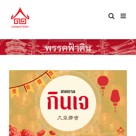
Skip
to
content
พรรคฟ้าดิน
เล่าเรื่อง “เทศกาลกินเจ”