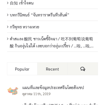
自知 เข้าใจตน
บทกวีนิพนธ์ “จันทราราตรีนทีวสันต์”
กวีพุทธ หวางเหวย
คำสแลง 酸民 ชาวเน็ตขี้อิจฉา / 吃不到葡萄说葡萄
酸 กินองุ่นไม่ได้ เลยบอกว่าองุ่นเปรี้ยว / …啦, …啦,…
Comments
Popular
Recent
แผนที่และข้อมูลประเทศจีนโดยสังเขป
ตุลาคม 11th, 2019