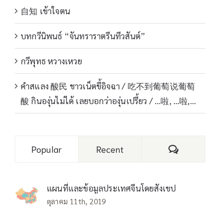
自知 เข้าใจตน
บทกวีนิพนธ์ “จันทราราตรีนทีวสันต์”
กวีพุทธ หวางเหวย
คำสแลง 酸民 ชาวเน็ตขี้อิจฉา / 吃不到葡萄说葡萄
酸 กินองุ่นไม่ได้ เลยบอกว่าองุ่นเปรี้ยว / …啦, …啦,…
Comments
Popular
Recent
แผนที่และข้อมูลประเทศจีนโดยสังเขป
ตุลาคม 11th, 2019