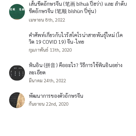
เส้นขีดอักษรจีน (笔画 bǐhuà ปี่ฮว่า) และ ลำดับ
ขีดอักษรจีน (笔顺 bǐshùn ปี่ซุ่น)
เมษายน 8th, 2022
คำศัพท์เกี่ยวกับไวรัสโคโรน่าสายพันธุ์ใหม่ (โค
วิด 19 COVID 19) จีน-ไทย
กุมภาพันธ์ 13th, 2020
พินอิน (拼音) คืออะไร? วิธีการใช้พินอินอย่าง
ละเอียด
มีนาคม 24th, 2022
พัฒนาการของตัวอักษรจีน
กันยายน 22nd, 2020