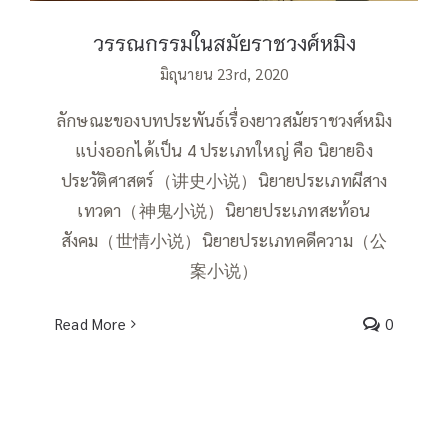
วรรณกรรมในสมัยราชวงศ์หมิง
มิถุนายน 23rd, 2020
ลักษณะของบทประพันธ์เรื่องยาวสมัยราชวงศ์หมิง
แบ่งออกได้เป็น 4 ประเภทใหญ่ คือ นิยายอิง
ประวัติศาสตร์（讲史小说）นิยายประเภทผีสาง
เทวดา（神鬼小说）นิยายประเภทสะท้อน
สังคม（世情小说）นิยายประเภทคดีความ（公
案小说）
Read More
0