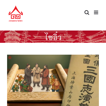
Skip
to
content
ไซอิ๋ว
วรรณกรรมในสมัยราชวงศ์หมิง