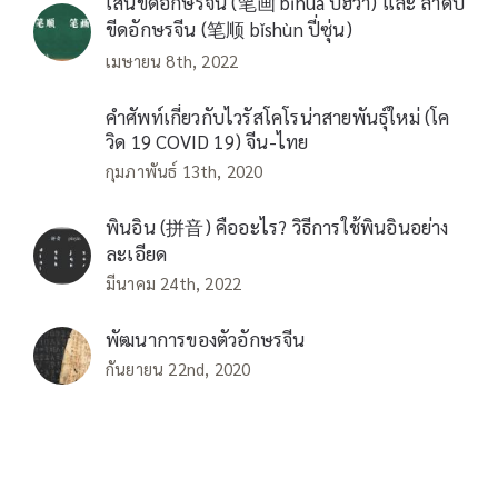
เส้นขีดอักษรจีน (笔画 bǐhuà ปี่ฮว่า) และ ลำดับ
ขีดอักษรจีน (笔顺 bǐshùn ปี่ซุ่น)
เมษายน 8th, 2022
คำศัพท์เกี่ยวกับไวรัสโคโรน่าสายพันธุ์ใหม่ (โค
วิด 19 COVID 19) จีน-ไทย
กุมภาพันธ์ 13th, 2020
พินอิน (拼音) คืออะไร? วิธีการใช้พินอินอย่าง
ละเอียด
มีนาคม 24th, 2022
พัฒนาการของตัวอักษรจีน
กันยายน 22nd, 2020