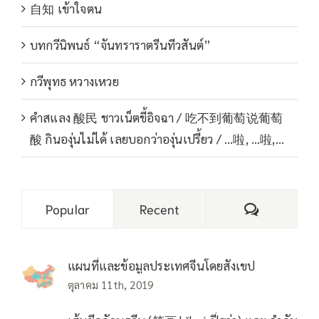
自知 เข้าใจตน
บทกวีนิพนธ์ “จันทราราตรีนทีวสันต์”
กวีพุทธ หวางเหวย
คำสแลง 酸民 ชาวเน็ตขี้อิจฉา / 吃不到葡萄说葡萄
酸 กินองุ่นไม่ได้ เลยบอกว่าองุ่นเปรี้ยว / …啦, …啦,…
Comments
Popular
Recent
แผนที่และข้อมูลประเทศจีนโดยสังเขป
ตุลาคม 11th, 2019