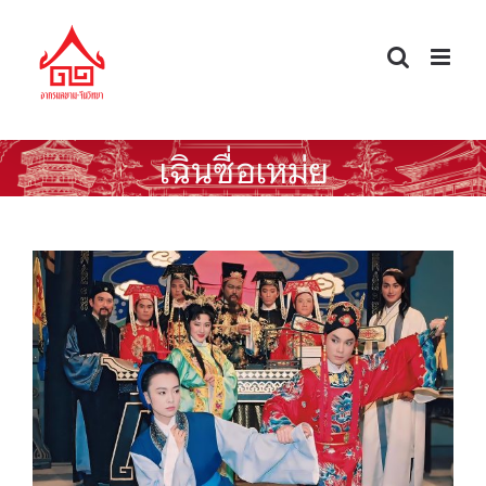
Skip
to
content
เฉินซื่อเหม่ย
เฉินซื่อเหม่ย ขุนนางดีที่ถูกปรักปรำ