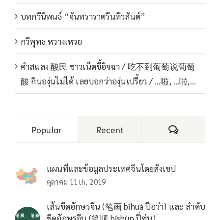
บทกวีนิพนธ์ “จันทราราตรีนทีวสันต์”
กวีพุทธ หวางเหวย
คำสแลง 酸民 ชาวเน็ตขี้อิจฉา / 吃不到葡萄说葡萄
酸 กินองุ่นไม่ได้ เลยบอกว่าองุ่นเปรี้ยว / …啦, …啦,…
Comments
Popular
Recent
แผนที่และข้อมูลประเทศจีนโดยสังเขป
ตุลาคม 11th, 2019
เส้นขีดอักษรจีน (笔画 bǐhuà ปี่ฮว่า) และ ลำดับ
ขีดอักษรจีน (笔顺 bǐshùn ปี่ซุ่น)