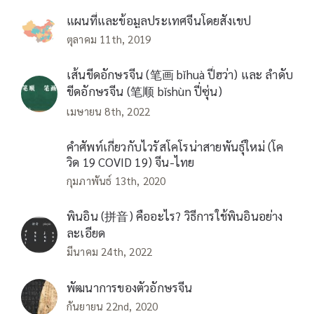
แผนที่และข้อมูลประเทศจีนโดยสังเขป
ตุลาคม 11th, 2019
เส้นขีดอักษรจีน (笔画 bǐhuà ปี่ฮว่า) และ ลำดับ
ขีดอักษรจีน (笔顺 bǐshùn ปี่ซุ่น)
เมษายน 8th, 2022
คำศัพท์เกี่ยวกับไวรัสโคโรน่าสายพันธุ์ใหม่ (โค
วิด 19 COVID 19) จีน-ไทย
กุมภาพันธ์ 13th, 2020
พินอิน (拼音) คืออะไร? วิธีการใช้พินอินอย่าง
ละเอียด
มีนาคม 24th, 2022
พัฒนาการของตัวอักษรจีน
กันยายน 22nd, 2020