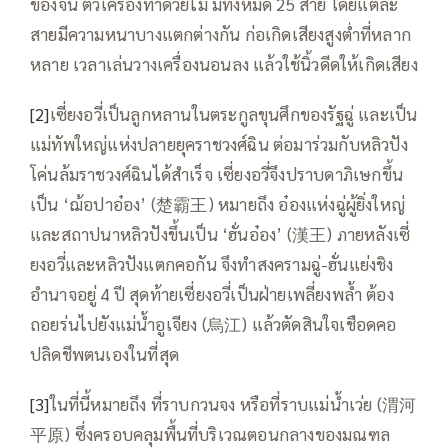
ของจีน ตัวเครื่องทำด้วยไม้ มีทั้งหมด 25 สาย โดยแต่ละ
สายมีความหนาบางแตกต่างกัน ก่อเกิดเสียงสูงต่ำที่หลาก
หลาย เวลาเล่นวางเครื่องนอนลง แล้วใช้นิ้วดีดให้เกิดเสียง
[2]
เซี่ยงอวี่เป็นลูกหลานในตระกูลขุนศึกของรัฐฉู่ และเป็น
แม่ทัพใหญ่แห่งปลายยุคราชวงศ์ฉิน ต่อมาร่วมกับหลิวปัง
โค่นล้มราชวงศ์ฉินได้สำเร็จ เซี่ยงอวี่จึงปราบดาภิเษกขึ้น
เป็น ‘ฌ้อปาอ๋อง’ (楚霸王) หมายถึง อ๋องแห่งฉู่ผู้ยิ่งใหญ่
และสถาปนาหลิวปังขึ้นเป็น ‘ฮั่นอ๋อง’ (漢王) ภายหลังเซี่
ยงอวี่และหลิวปังแตกคอกัน จึงทำสงครามฉู่-ฮั่นแย่งชิง
อำนาจอยู่ 4 ปี สุดท้ายเซี่ยงอวี่เป็นฝ่ายเพลี่ยงพล้ำ ต้อง
ถอยร่นไปยังแม่น้ำอูเจียง (烏江) แล้วตัดสินใจเชือดคอ
ปลิดชีพตนเองในที่สุด
[3]
ในที่นี้หมายถึง ที่ราบกวนจง หรือที่ราบแม่น้ำเว่ย (渭河
平原) ซึ่งครอบคลุมพื้นที่บริเวณตอนกลางของมณฑล