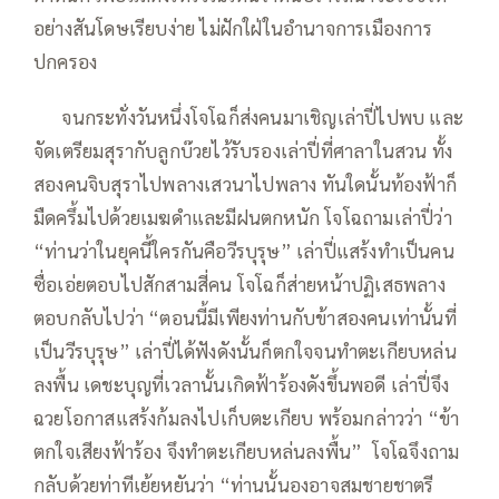
อย่างสันโดษเรียบง่าย ไม่ฝักใฝ่ในอำนาจการเมืองการ
ปกครอง
—–
จนกระทั่งวันหนึ่งโจโฉก็ส่งคนมาเชิญเล่าปี่ไปพบ และ
จัดเตรียมสุรากับลูกบ๊วยไว้รับรองเล่าปี่ที่ศาลาในสวน ทั้ง
สองคนจิบสุราไปพลางเสวนาไปพลาง ทันใดนั้นท้องฟ้าก็
มืดครึ้มไปด้วยเมฆดำและมีฝนตกหนัก โจโฉถามเล่าปี่ว่า
“ท่านว่าในยุคนี้ใครกันคือวีรบุรุษ” เล่าปี่แสร้งทำเป็นคน
ซื่อเอ่ยตอบไปสักสามสี่คน โจโฉก็ส่ายหน้าปฏิเสธพลาง
ตอบกลับไปว่า “ตอนนี้มีเพียงท่านกับข้าสองคนเท่านั้นที่
เป็นวีรบุรุษ” เล่าปี่ได้ฟังดังนั้นก็ตกใจจนทำตะเกียบหล่น
ลงพื้น เดชะบุญที่เวลานั้นเกิดฟ้าร้องดังขึ้นพอดี เล่าปี่จึง
ฉวยโอกาสแสร้งก้มลงไปเก็บตะเกียบ พร้อมกล่าวว่า “ข้า
ตกใจเสียงฟ้าร้อง จึงทำตะเกียบหล่นลงพื้น” โจโฉจึงถาม
กลับด้วยท่าทีเย้ยหยันว่า “ท่านนั้นองอาจสมชายชาตรี