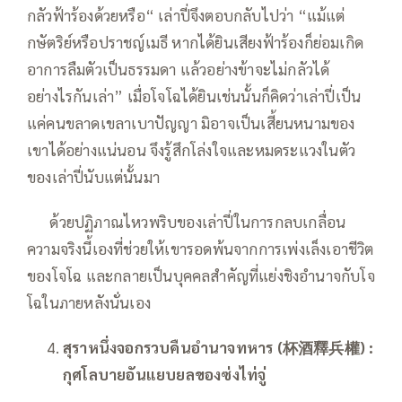
กลัวฟ้าร้องด้วยหรือ“ เล่าปี่จึงตอบกลับไปว่า “แม้แต่
กษัตริย์หรือปราชญ์เมธี หากได้ยินเสียงฟ้าร้องก็ย่อมเกิด
อาการลืมตัวเป็นธรรมดา แล้วอย่างข้าจะไม่กลัวได้
อย่างไรกันเล่า” เมื่อโจโฉได้ยินเช่นนั้นก็คิดว่าเล่าปี่เป็น
แค่คนขลาดเขลาเบาปัญญา มิอาจเป็นเสี้ยนหนามของ
เขาได้อย่างแน่นอน จึงรู้สึกโล่งใจและหมดระแวงในตัว
ของเล่าปี่นับแต่นั้นมา
—–
ด้วยปฏิภาณไหวพริบของเล่าปี่ในการกลบเกลื่อน
ความจริงนี้เองที่ช่วยให้เขารอดพ้นจากการเพ่งเล็งเอาชีวิต
ของโจโฉ และกลายเป็นบุคคลสำคัญที่แย่งชิงอำนาจกับโจ
โฉในภายหลังนั่นเอง
สุราหนึ่งจอกรวบคืนอำนาจทหาร (
杯酒釋兵權
)
:
กุศโลบายอันแยบยลของซ่งไท่จู่