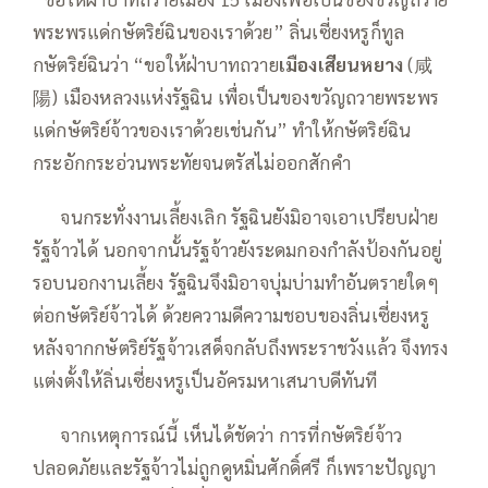
พระพรแด่กษัตริย์ฉินของเราด้วย” ลิ่นเซี่ยงหรูก็ทูล
กษัตริย์ฉินว่า “ขอให้ฝ่าบาทถวาย
เมืองเสียนหยาง
(咸
陽) เมืองหลวงแห่งรัฐฉิน เพื่อเป็นของขวัญถวายพระพร
แด่กษัตริย์จ้าวของเราด้วยเช่นกัน” ทำให้กษัตริย์ฉิน
กระอักกระอ่วนพระทัยจนตรัสไม่ออกสักคำ
—–
จนกระทั่งงานเลี้ยงเลิก รัฐฉินยังมิอาจเอาเปรียบฝ่าย
รัฐจ้าวได้ นอกจากนั้นรัฐจ้าวยังระดมกองกำลังป้องกันอยู่
รอบนอกงานเลี้ยง รัฐฉินจึงมิอาจบุ่มบ่ามทำอันตรายใดๆ
ต่อกษัตริย์จ้าวได้ ด้วยความดีความชอบของลิ่นเซี่ยงหรู
หลังจากกษัตริย์รัฐจ้าวเสด็จกลับถึงพระราชวังแล้ว จึงทรง
แต่งตั้งให้ลิ่นเซี่ยงหรูเป็นอัครมหาเสนาบดีทันที
—–
จากเหตุการณ์นี้ เห็นได้ชัดว่า การที่กษัตริย์จ้าว
ปลอดภัยและรัฐจ้าวไม่ถูกดูหมิ่นศักดิ์ศรี ก็เพราะปัญญา