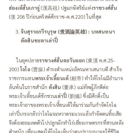
ฮ่องเต้ฮั่นเกาจู่
(漢高祖) ปฐมกษัตริย์แห่ง
ราชวงศ์ฮั่น
(漢 206 ปีก่อนคริสต์ศักราช-ค.ศ.220) ในที่สุด
จิบสุราถกวีรบุรุษ
(
煮酒論英雄
)
:
บท
สนทนา
ตัดสินชะตาเล่าปี่
—–
ในยุคปลาย
ราชวงศ์ฮั่นตะวันออก
(東漢 ค.ศ.25-
200)
โจโฉ
(曹操) ดำรงตำแหน่งอัครมหาเสนาบดี สำเร็จ
ราชการแทน
พระเจ้าเหี้ยนเต้
(献帝) ทำให้โจโฉมีอำนาจ
ล้นพ้นในราชสำนัก
ตังสิน
(董承) แม่ทัพผู้ภักดีต่อ
พระเจ้าเหี้ยนเต้ชักชวน
เล่าปี่
(劉備) ซึ่งมีศักดิ์เป็น
พระเจ้าอาของพระเจ้าเหี้ยนเต้ให้มาร่วมกันกำจัดโจโฉ
เล่าปี่เกรงกลัวว่าโจโฉจะหวาดระแวงแล้วกำจัดตนทิ้งเสีย
จึงต้องยอมลดตัวไปปลูกผักทำไร่เยี่ยงเกษตรกรที่สวนหลัง
ตำหนัก เพื่อแสดงให้โจโฉเห็นว่าตนปรารถนาจะใช้ชีวิต