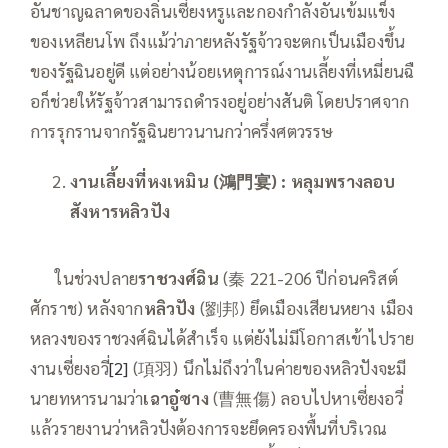
อันชาญฉลาดของลิ่นเซี่ยงหรูและกองกำลังอันเข้มแข็ง
ของเหลียนโพ ถึงแม้ว่าภายหลังรัฐจ้าวจะตกเป็นเมืองขึ้น
ของรัฐฉินอยู่ดี แต่อย่างน้อยเหตุการณ์งานเลี้ยงที่เหมี่ยนฉื
อก็ช่วยให้รัฐจ้าวสามารถดำรงอยู่อย่างสันติ โดยปราศจาก
การรุกรานจากรัฐฉินยาวนานกว่าครึ่งศตวรรษ
งานเลี้ยงที่หงเหมิน
(
鴻門宴
)
:
หลุมพรางลอบ
สังหารหลิวปัง
—–
ในช่วงปลาย
ราชวงศ์ฉิน
(秦 221-206 ปีก่อนคริสต์
ศักราช) หลังจาก
หลิวปัง
(劉邦) ยึดเมืองเสียนหยาง เมือง
หลวงของราชวงศ์ฉินได้สำเร็จ แต่ยังไม่มีโอกาสเข้าไปราย
งานเซี่ยงอวี่
[2]
(項羽) นึกไม่ถึงว่าในค่ายของหลิวปังจะมี
นายทหารนามว่า
เฉาอู๋ซาง
(曹無傷) ลอบไปหาเซี่ยงอวี่
แล้วรายงานว่าหลิวปังต้องการจะยึดครองพื้นที่บริเวณ