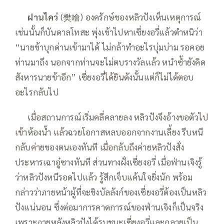
—–
ฝานไคว่
(樊噲) องครักษ์ของหลิวปังเห็นเหตุการณ์
เช่นนั้นก็บันดาลโทสะ พุ่งเข้าไปหาเซี่ยงอวี่แล้วตำหนิว่า
“นายข้าบุกด่านเข้ามาได้ ไม่กล้าทำอะไรบุ่มบ่าม รอคอย
ท่านมาถึง นอกจากท่านจะไม่ตบรางวัลแล้ว หนำซ้ำยังคิด
สังหารนายข้าอีก” เซี่ยงอวี่ได้ยินดังนั้นแต่ก็ไม่ได้ตอบ
อะไรกลับไป
—–
เมื่อสถานการณ์เริ่มคลี่คลายลง หลิวปังจึงอ้างขอตัวไป
เข้าห้องน้ำ แล้วฉวยโอกาสหลบออกจากงานเลี้ยง รีบหนี
กลับค่ายของตนเองทันที เมื่อกลับถึงค่ายหลิวปังสั่ง
ประหารเฉาอู๋ซางทันที ส่วนทางฝั่งเซี่ยงอวี่ เมื่อฟ่านเจิงรู้
ว่าหลิวปังหนีรอดไปแล้ว รู้สึกเจ็บแค้นใจยิ่งนัก พร้อม
กล่าวว่าภายหน้าผู้ที่จะชิงบัลลังก์ของเซี่ยงอวี่ต้องเป็นหลิว
ปังแน่นอน ซึ่งต่อมาการคาดการณ์ของฟ่านเจิงก็เป็นจริง
เพราะภายหลังหลิวปังได้รบชนะเซี่ยงอวี่และกลายเป็น