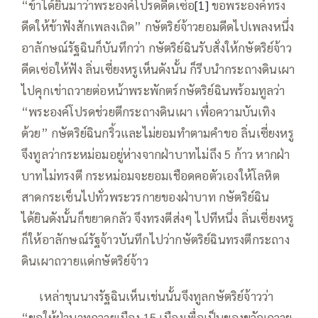
“ข้าได้ยินมาว่าพระองค์โปรดดีดเซ่อ
[1]
ขอพระองค์ทรง
ดีดให้ข้าฟังสักเพลงเถิด” กษัตริย์จ้าวยอมดีดไปเพลงหนึ่ง
อาลักษณ์รัฐฉินก็บันทึกว่า กษัตริย์ฉินรับสั่งให้กษัตริย์จ้าว
ดีดเซ่อให้ฟัง ลิ่นเซี่ยงหรูเห็นดังนั้น ก็รีบนำกระถางดินเผา
ไปคุกเข่าถวายต่อหน้าพระพักตร์กษัตริย์ฉินพร้อมทูลว่า
“พระองค์โปรดช่วยตีกระถางดินเผา เพื่อความบันเทิง
ด้วย” กษัตริย์ฉินกริ้วและไม่ยอมทำตามคำขอ ลิ่นเซี่ยงหรู
จึงทูลว่ากระหม่อมอยู่ห่างจากฝ่าบาทไม่ถึง 5 ก้าว หากฝ่า
บาทไม่ทรงตี กระหม่อมจะยอมเชือดคอตัวเองให้โลหิต
สาดกระเซ็นไปทั่วพระวรกายของฝ่าบาท กษัตริย์ฉิน
ได้ยินดังนั้นก็ขยาดกลัว จึงทรงตีส่งๆ ไปทีหนึ่ง ลิ่นเซี่ยงหรู
ก็ให้อาลักษณ์รัฐจ้าวบันทึกไปว่ากษัตริย์ฉินทรงตีกระถาง
ดินเผาถวายแด่กษัตริย์จ้าว
—–
เหล่าขุนนางรัฐฉินเห็นเช่นนั้นจึงทูลกษัตริย์จ้าวว่า
“ขอให้ฝ่าบาทถวายเมือง 15 เมืองเพื่อเป็นของขวัญถวาย