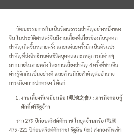
—–
วัฒนธรรมการกินเป็นวัฒนธรรมสำคัญอย่างหนึ่งของ
จีน ในประวัติศาสตร์จีนมีงานเลี้ยงที่เกี่ยวข้องกับบุคคล
สำคัญเกิดขึ้นหลายครั้ง และแต่ละครั้งมักเป็นตัวแปร
สำคัญที่ส่งอิทธิพลต่อชีวิตบุคคลและเหตุการณ์ต่างๆ
มากมายในภายหลัง โดยงานเลี้ยงสำคัญ 4 ครั้งที่ชาวจีน
ต่างรู้จักกันเป็นอย่างดี และล้วนมีนัยสำคัญต่ออำนาจ
การเมืองการปกครอง ได้แก่
งานเลี้ยงที่เหมี่ยนฉือ
(
澠池之會
)
:
ภารกิจกอบกู้
ศักดิ์ศรีรัฐจ้าว
—–
ราว 279 ปีก่อนคริสต์ศักราช ในยุค
จ้านกว๋อ
(戰國
475-221 ปีก่อนคริสต์ศักราช)
รัฐฉิน
(秦) ส่งกองทัพเข้า