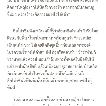
คิดการใหญ่อยากได้บัลลังก์ของข้า หากพวกมันก่อกบฏ
ขึ้นมา พวกเจ้าจะจัดการอย่างไรได้เล่า”
—–
สือโส่วซิ่นฟังมาถึงจุดนี้ก็รู้ว่าภัยมาถึงตัวแล้ว จึงรีบโขก
ศีรษะกับพื้น น้ำตาไหลพราก พร้อมทูลว่า “กระหม่อม
เป็นคนโง่เขลา ไม่เคยคิดถึงจุดนี้มาก่อนเลย พระองค์
โปรดช่วยชี้ทางให้ด้วย” ซ่งไท่จู่ตรัสตอบว่า “ข้าว่าท่านก็
ชรามากแล้ว ควรส่งมอบกำลังทหารทั้งหมดในมือคืนให้
แก่ราชสำนักเสียที แล้วเกษียณอายุราชการกลับบ้านเกิด
พักผ่อนหย่อนใจในช่วงบั้นปลายชีวิตไม่ดีกว่าหรือ”
สือโส่วซิ่นได้ยินดังนั้น ก็น้อมรับพระบัญชาของซ่งไท่จู่
ทันที
—–
วันต่อมาเหล่าแม่ทัพทั้งหลายต่างถวายฎีกา โดยต่าง