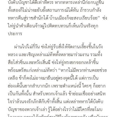
บังคับบัญชาได้ดีเท่าที่ควร หากทหารเหล่านี้ก่อกบฏขึ้น
ทั้งสองก็ไม่น่าจะยับยั้งสถานการณ์ได้ทัน ถ้ารวบกำลัง
ทหารคืนสู่ราชสำนักได้ บ้านเมืองก็จะสงบเรียบร้อย” ซ่ง
ไท่จู่นำคำเตือนจ้าวผู่ไปคิดทบทวนก็เห็นเป็นจริงทุก
ประการ
—–
ผ่านไปไม่กี่วัน ซ่งไท่จู่รับสั่งให้จัดงานเลี้ยงขึ้นในวัง
หลวง และเชิญเหล่าแม่ทัพทั้งหลายมาร่วมงาน รวมทั้ง
สือโส่วซิ่นและหวังเสิ่นฉี ซ่งไท่จู่ทรงยกจอกเหล้าขึ้น
พร้อมตรัสแก่เหล่าแม่ทัพว่า “หากไม่มีพวกท่านคอยช่วย
เหลือ ข้าก็คงไม่อาจมายืนอยู่ตรงจุดนี้ได้ แต่การเป็น
ฮ่องเต้นั้นยากลำบากนัก เพราะตำแหน่งนี้ ใครๆ ก็อยาก
เป็นกันทั้งนั้น สำหรับพวกเจ้าแล้ว ข้าย่อมเชื่ออย่างสนิท
ใจว่าล้วนจงรักภักดีกับข้าทั้งสิ้น แต่เหล่าทหารใต้บังคับ
บัญชาของพวกเจ้าเล่า รู้ได้อย่างไรว่าไม่มีใครที่ละโมบ
โลภมาก อยากได้ทรัพย์สมบัติในท้องพระคลัง หรือบังอาจ