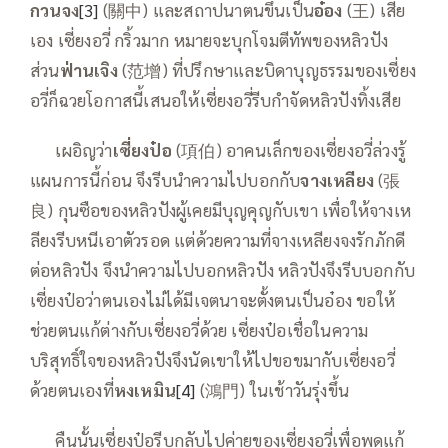
กวนจง
[3]
(關中) และสถาปนาตนขึ้นเป็น
อ๋อง
(王) เสีย
เอง เซี่ยงอวี่ กริ้วมาก หมายจะบุกโจมตีทัพของหลิวปัง
ส่วน
ฟ่านเจิง
(范增) ที่ปรึกษาและบิดาบุญธรรมของเซี่ยง
อวี่ก็ฉวยโอกาสนี้เสนอให้เซี่ยงอว
รีบกำจัดหลิวปังทิ้งเสีย
—–
เผอิญว่า
เซี่ยงป๋อ
(項伯) อาคนเล็กของเซี่ยงอวี่ล่วงรู้
แผนการนี้ก่อน จึงรีบนำความไปบอกกับ
จางเหลียง
(張
良) กุนซือของหลิวปังผู้เคยมีบุญคุญกับเขา เพื่อให้จางเห
ลียงรีบหนีเอาตัวรอด แต่ด้วยความที่จางเหลียงจงรักภักดี
ต่อหลิวปัง จึงนำความไปบอกหลิวปัง หลิวปังจึงรีบบอกกับ
เซี่ยงป๋อว่าตนเองไม่ได้มีเจตนาจะตั้งตนเป็นอ๋อง ขอให้
ช่วยตนแก้ต่างกับเซี่ยงอวี่ด้วย เซี่ยงป๋อเชื่อในความ
บริสุทธิ์ใจของหลิวปังจึงนัดเขาให้ไปขอขมากับเซี่ยงอวี่
ด้วยตนเองที่
หงเหมิน
[4]
(鴻門) ในเช้าวันรุ่งขึ้น
—–
คืนนั้นเซี่ยงป๋อรีบกลับไปค่ายของเซี่ยงอวี่เพื่อพูดแก้