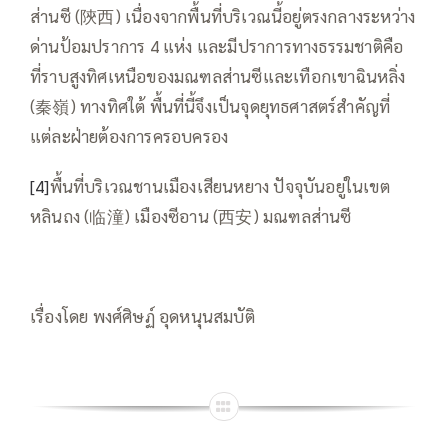
ส่านซี (陝西) เนื่องจากพื้นที่บริเวณนี้อยู่ตรงกลางระหว่าง
ด่านป้อมปราการ 4 แห่ง และมีปราการทางธรรมชาติคือ
ที่ราบสูงทิศเหนือของมณฑลส่านซีและเทือกเขาฉินหลิ่ง
(秦嶺) ทางทิศใต้ พื้นที่นี้จึงเป็นจุดยุทธศาสตร์สำคัญที่
แต่ละฝ่ายต้องการครอบครอง
[4]
พื้นที่บริเวณชานเมืองเสียนหยาง ปัจจุบันอยู่ในเขต
หลินถง (临潼) เมืองซีอาน (西安) มณฑลส่านซี
เรื่องโดย พงศ์ศิษฏ์ อุดหนุนสมบัติ