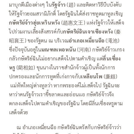
มาบุกตีเมืองต่างๆ ใน
รัฐจ้าว
(趙) และคิดหาวิธีบีบบังคับ
ให้รัฐจ้าวยอมสวามิภักดิ์ โดยรัฐฉินได้ส่งราชทูตมาทูลเชิญ
กษัตริย์จ้าวฮุ่ยเหวินหวัง
(趙惠文王) แห่งรัฐจ้าวให้เสด็จ
ไปร่วมงานเลี้ยงสังสรรค์กับ
กษัตริย์ฉินเจาเซียงหวัง
(秦
昭襄王) ของรัฐตน ณ บริเวณ
อำเภอเหมี่ยนฉือ
(澠池)
ซึ่งปัจจุบันอยู่ใน
มณฑลเหอหนัน
(河南) กษัตริย์จ้าวเกรง
กลัวกษัตริย์ฉินไม่อยากเสด็จไปตามคำเชิญ แต่
ลิ่นเซี่ยง
หรู
(藺相如) ขุนนางในราชสำนักจ้าวผู้เป็นทั้งนักการ
ปกครองและนักการทูตที่เก่งกาจกับ
เหลียนโพ
(廉颇)
แม่ทัพใหญ่ต่างทูลว่า หากพระองค์ไม่เสด็จไป รัฐฉินจะ
หาว่าคนรัฐจ้าวเราขี้ขลาดและอ่อนแอ กษัตริย์จ้าวจึง
ตกลงเสด็จไปตามคำเชิญของรัฐฉิน โดยมีลิ่นเซี่ยงหรูตาม
เสด็จด้วย
—–
ณ อำเภอเหมี่ยนฉือ กษัตริย์ฉินตรัสกับกษัตริย์จ้าวว่า