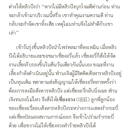
ต่างให้หลิวปังว่า “หากไม่มีหลิวปังบุกโจมตีด่านก่อน ท่าน
จะกล้าเข้ามาบริเวณนี้หรือ เขาทำคุณงามความดี ท่าน
กลับจะกำจัดเขาทิ้งเสีย เหตุไฉนท่านจึงไม่ทำดีกับเขา
เล่า”
—–
เช้าวันรุ่งขึ้นหลิวปังนำไพร่พลมาที่หงเหมิน เมื่อหลิว
ปังได้อธิบายและขอขมาเซี่ยงอวี่แล้ว เซี่ยงอวี่ก็สั่งให้จัด
งานเลี้ยงรับรองขึ้นในคืนวันเดียวกันนั้นเอง ขณะที่งาน
เลี้ยงกำลังดำเนินอยู่นั้น ฟ่านเจิงผู้มีจิตคิดสังหารหลิวปังอยู่
เป็นทุนเดิม พยายามส่งสัญญาณให้เซี่ยงอวี่หลายครั้งว่า
ต้องการลงมือสังหารหลิวปัง แต่เซี่ยงอวี่กลับนิ่งเฉย ฟ่าน
เจิงทนรอไม่ไหว จึงสั่งให้
เซี่ยงจวง
(項莊) ลูกพี่ลูกน้อง
ของเซี่ยงอวี่ลอบสังหารหลิวปังระหว่างการแสดงรำกระบี่
แต่เซี่ยงป๋อมองสถานการณ์ออก จึงเข้าไปร่วมรำกระบี่
ด้วย เพื่อขวางไม่ให้เซี่ยงจวงทำร้ายหลิวปังได้