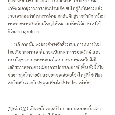
ทูลว่าตนเองชรามากแล้ว โรคภัยต่างๆ ก็รุมเร้า จึงขอ
เกษียณอายุราชการกลับบ้านเกิด ซ่งไท่จู่ก็เห็นควรแล้ว
รวบเอากองกำลังทหารทั้งหมดกลับคืนสู่ราชสำนัก พร้อม
พระราชทานเงินก้อนใหญ่ให้เหล่าแม่ทัพได้กลับไปใช้
ชีวิตอย่างสุขสบาย
—–
หลังจากนั้น พระองค์ทรงจัดตั้งระบบการทหารใหม่
โดยเลือกทหารเอกในกองเป็นทหารราชองครักษ์ และ
ทรงบัญชาการด้วยพระองค์เอง ราชวงศ์ซ่งเหนือจึงมี
เสถียรภาพทางการเมืองการปกครองมากยิ่งขึ้น ทั้งนี้เป็น
ผลจากกุศโลบายอันแยบยลของฮ่องเต้ซ่งไท่จู่ที่ใช้เพียง
เหล้าหนึ่งจอกกับคำพูดเพียงไม่กี่ประโยคเท่านั้น
[1]
เซ่อ (瑟) เป็นเครื่องดนตรีโบราณประเภทเครื่องสาย