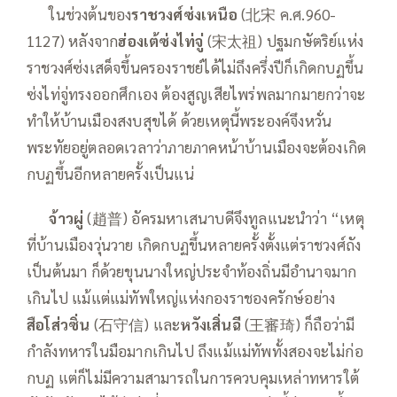
—–
ในช่วงต้นของ
ราชวงศ์ซ่งเหนือ
(北宋 ค.ศ.960-
1127) หลังจาก
ฮ่องเต้ซ่งไท่จู่
(宋太祖) ปฐมกษัตริย์แห่ง
ราชวงศ์ซ่งเสด็จขึ้นครองราชย์ได้ไม่ถึงครึ่งปีก็เกิดกบฏขึ้น
ซ่งไท่จู่ทรงออกศึกเอง ต้องสูญเสียไพร่พลมากมายกว่าจะ
ทำให้บ้านเมืองสงบสุขได้ ด้วยเหตุนี้พระองค์จึงหวั่น
พระทัยอยู่ตลอดเวลาว่าภายภาคหน้าบ้านเมืองจะต้องเกิด
กบฏขึ้นอีกหลายครั้งเป็นแน่
—–
จ้าวผู่
(趙普) อัครมหาเสนาบดีจึงทูลแนะนำว่า “เหตุ
ที่บ้านเมืองวุ่นวาย เกิดกบฏขึ้นหลายครั้งตั้งแต่ราชวงศ์ถัง
เป็นต้นมา ก็ด้วยขุนนางใหญ่ประจำท้องถิ่นมีอำนาจมาก
เกินไป แม้แต่แม่ทัพใหญ่แห่งกองราชองครักษ์อย่าง
สือโส่วซิ่น
(石守信) และ
หวังเสิ่นฉี
(王審琦) ก็ถือว่ามี
กำลังทหารในมือมากเกินไป ถึงแม้แม่ทัพทั้งสองจะไม่ก่อ
กบฏ แต่ก็ไม่มีความสามารถในการควบคุมเหล่าทหารใต้