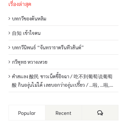
เรื่องล่าสุด
บทกวีของตันหลิม
自知 เข้าใจตน
บทกวีนิพนธ์ “จันทราราตรีนทีวสันต์”
กวีพุทธ หวางเหวย
คำสแลง 酸民 ชาวเน็ตขี้อิจฉา / 吃不到葡萄说葡萄
酸 กินองุ่นไม่ได้ เลยบอกว่าองุ่นเปรี้ยว / …啦, …啦,…
Comments
Popular
Recent